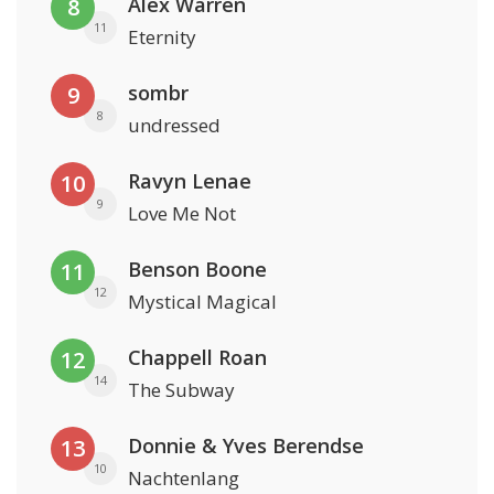
Alex Warren
8
11
Eternity
sombr
9
8
undressed
Ravyn Lenae
10
9
Love Me Not
Benson Boone
11
12
Mystical Magical
Chappell Roan
12
14
The Subway
Donnie & Yves Berendse
13
10
Nachtenlang