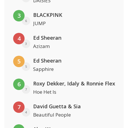
DAISIES
BLACKPINK
3
6
JUMP
Ed Sheeran
4
3
Azizam
Ed Sheeran
5
5
Sapphire
Roxy Dekker, Idaly & Ronnie Flex
6
7
Hoe Het Is
David Guetta & Sia
7
4
Beautiful People