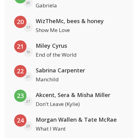
20
Gabriela
WizTheMc, bees & honey
20
17
Show Me Love
Miley Cyrus
21
19
End of the World
Sabrina Carpenter
22
21
Manchild
Akcent, Sera & Misha Miller
23
27
Don't Leave (Kylie)
Morgan Wallen & Tate McRae
24
23
What I Want