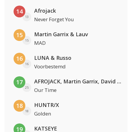
Afrojack
14
13
Never Forget You
Martin Garrix & Lauv
15
15
MAD
LUNA & Russo
16
16
Voorbestemd
AFROJACK, Martin Garrix, David Guetta & Amél
17
25
Our Time
HUNTR/X
18
18
Golden
KATSEYE
19