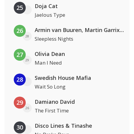
Doja Cat
25
Jaelous Type
Armin van Buuren, Martin Garrix & Libby Whitehouse
26
28
Sleepless Nights
Olivia Dean
27
29
Man I Need
Swedish House Mafia
28
Wait So Long
Damiano David
29
26
The First Time
Disco Lines & Tinashe
30