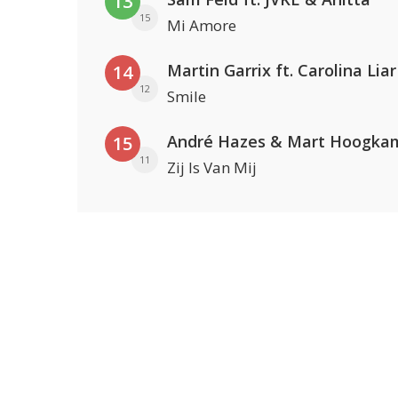
13
15
Mi Amore
Martin Garrix ft. Carolina Liar
14
12
Smile
André Hazes & Mart Hoogka
15
11
Zij Is Van Mij