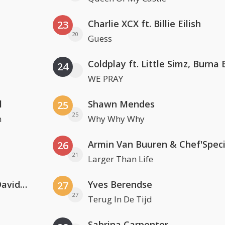
Charlie XCX ft. Billie Eilish
23
20
Guess
24
WE PRAY
l
Shawn Mendes
25
25
n
Why Why Why
Armin Van Buuren & Chef'Speci
26
21
Larger Than Life
Clean Bandit, Anne-Marie & David Guetta
Yves Berendse
27
27
Terug In De Tijd
Sabrina Carpenter