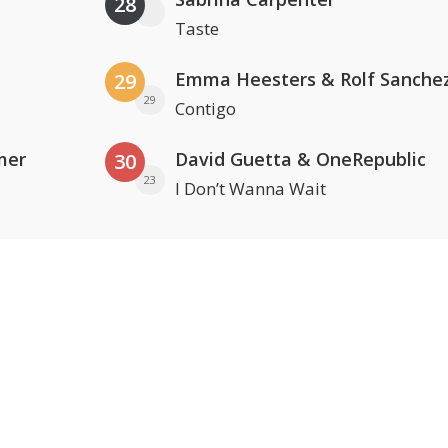
28
Taste
Emma Heesters & Rolf Sanche
29
29
Contigo
mer
David Guetta & OneRepublic
30
23
I Don’t Wanna Wait