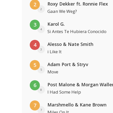
Roxy Dekker ft. Ronnie Flex
2
2
Gaan We Weg?
Karol G.
3
4
Si Antes Te Hubiera Conocido
Alesso & Nate Smith
4
3
i Like It
Adam Port & Stryv
5
5
Move
Post Malone & Morgan Walle
6
8
I Had Some Help
Marshmello & Kane Brown
7
7
Miles On It