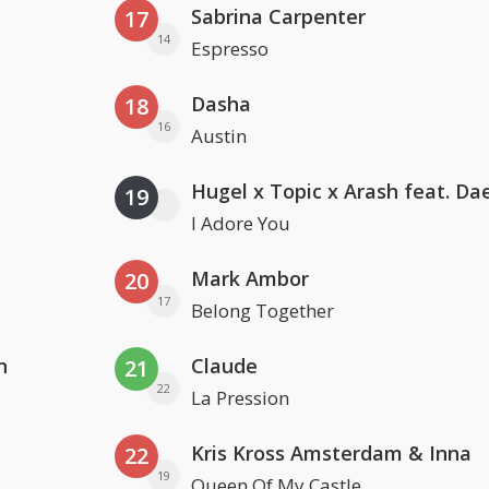
Sabrina Carpenter
17
14
Espresso
Dasha
18
16
Austin
19
I Adore You
Mark Ambor
20
17
Belong Together
n
Claude
21
22
La Pression
Kris Kross Amsterdam & Inna
22
19
Queen Of My Castle