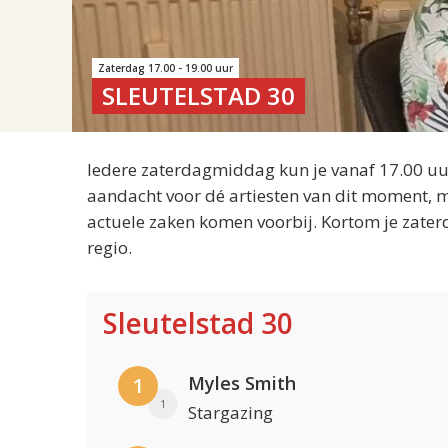
Zaterdag 17.00 - 19.00 uur
SLEUTELSTAD 30
Iedere zaterdagmiddag kun je vanaf 17.00 uur
aandacht voor dé artiesten van dit moment, m
actuele zaken komen voorbij. Kortom je zater
regio.
Sleutelstad 30
Myles Smith
1
1
Stargazing