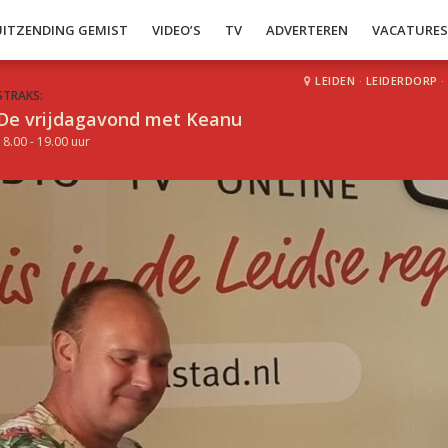
UITZENDING GEMIST
VIDEO’S
TV
ADVERTEREN
VACATURE
LEIDEN
·
LEIDERDORP
·
STRAKS:
De vrijdagavond met Keanu
18.00 - 19.00 uur