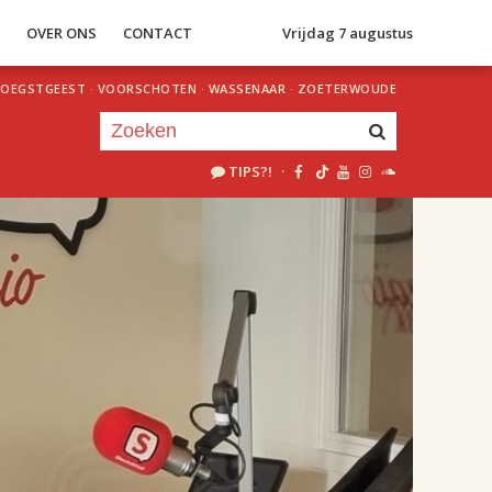
S
OVER ONS
CONTACT
Vrijdag 7 augustus
OEGSTGEEST
·
VOORSCHOTEN
·
WASSENAAR
·
ZOETERWOUDE
TIPS?!
·
Je luistert nu naar
uur 1 van 2
«
Vorig uur
Volgend uur
»
15.00