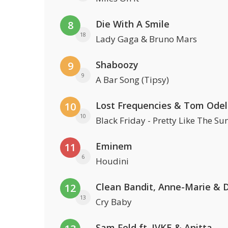
Die With A Smile
8
18
Lady Gaga & Bruno Mars
Shaboozy
9
9
A Bar Song (Tipsy)
Lost Frequencies & Tom Odel
10
10
Black Friday - Pretty Like The Su
Eminem
11
6
Houdini
12
13
Cry Baby
Sam Feld ft. JVKE & Anitta