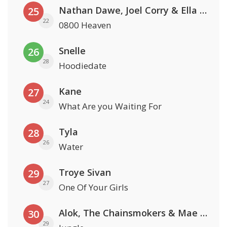
Nathan Dawe, Joel Corry & Ella Henderson
25
22
0800 Heaven
Snelle
26
28
Hoodiedate
Kane
27
24
What Are you Waiting For
Tyla
28
26
Water
Troye Sivan
29
27
One Of Your Girls
Alok, The Chainsmokers & Mae Stephens
30
29