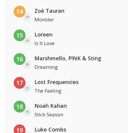
Zoë Tauran
14
14
Monster
Loreen
15
16
Is It Love
Marshmello, P!NK & Sting
16
18
Dreaming
Lost Frequencies
17
13
The Feeling
Noah Kahan
18
19
Stick Season
Luke Combs
19