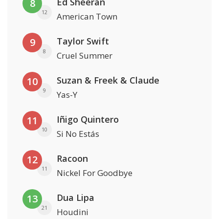
Ed Sheeran
8
12
American Town
Taylor Swift
9
8
Cruel Summer
Suzan & Freek & Claude
10
9
Yas-Y
Iñigo Quintero
11
10
Si No Estás
Racoon
12
11
Nickel For Goodbye
Dua Lipa
13
21
Houdini