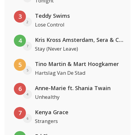
Tonight
Teddy Swims
3
2
Lose Control
Kris Kross Amsterdam, Sera & Conor Maynard
4
7
Stay (Never Leave)
Tino Martin & Mart Hoogkamer
5
5
Hartslag Van De Stad
Anne-Marie ft. Shania Twain
6
4
Unhealthy
Kenya Grace
7
6
Strangers