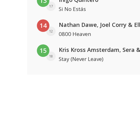
13
17
Si No Estás
14
12
0800 Heaven
15
18
Stay (Never Leave)