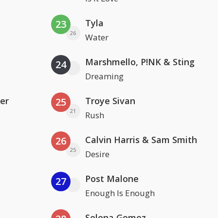
Tyla
23
26
Water
Marshmello, P!NK & Sting
24
Dreaming
er
Troye Sivan
25
21
Rush
Calvin Harris & Sam Smith
26
25
Desire
Post Malone
27
Enough Is Enough
Selena Gomez