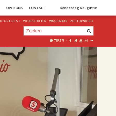
S
OVER ONS
CONTACT
Donderdag 6 augustus
OEGSTGEEST
·
VOORSCHOTEN
·
WASSENAAR
·
ZOETERWOUDE
TIPS?!
·
Je luistert nu naar
uur 1 van 2
«
Vorig uur
Volgend uur
»
18.00