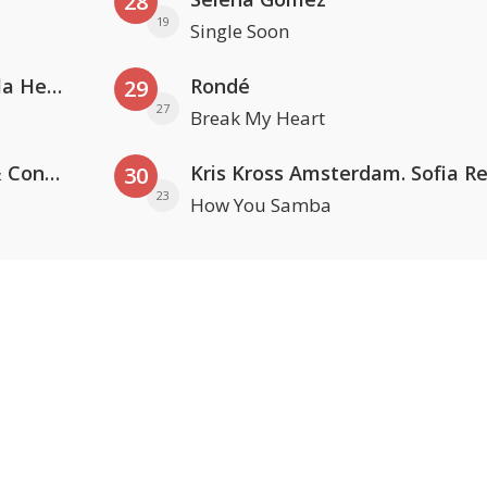
28
19
Single Soon
Nathan Dawe, Joel Corry & Ella Henderson
Rondé
29
27
Break My Heart
Kris Kross Amsterdam, Sera & Conor Maynard
30
23
How You Samba