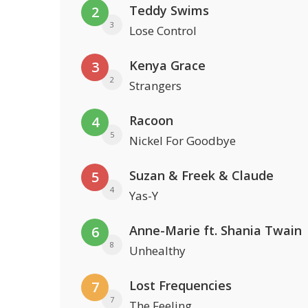
Teddy Swims
2
3
Lose Control
Kenya Grace
3
2
Strangers
Racoon
4
5
Nickel For Goodbye
Suzan & Freek & Claude
5
4
Yas-Y
Anne-Marie ft. Shania Twain
6
8
Unhealthy
Lost Frequencies
7
7
The Feeling