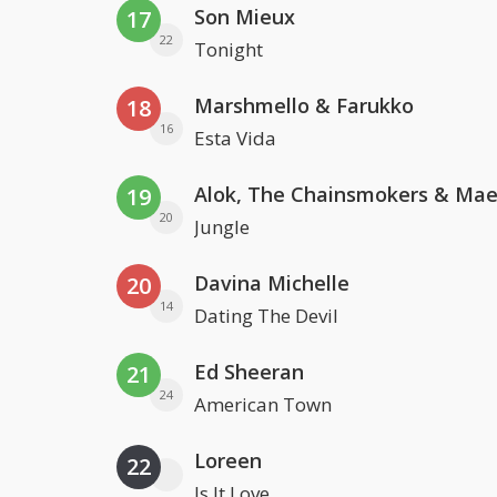
Son Mieux
17
22
Tonight
Marshmello & Farukko
18
16
Esta Vida
19
20
Jungle
Davina Michelle
20
14
Dating The Devil
Ed Sheeran
21
24
American Town
Loreen
22
Is It Love