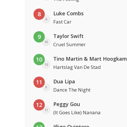
Luke Combs
8
6
Fast Car
Taylor Swift
9
10
Cruel Summer
Tino Martin & Mart Hoogkam
10
15
Hartslag Van De Stad
Dua Lipa
11
9
Dance The Night
Peggy Gou
12
11
(It Goes Like) Nanana
Iñigo Quintero