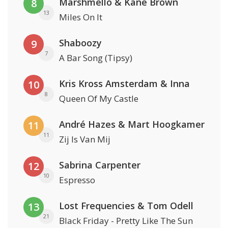
Marshmello & Kane Brown
8
13
Miles On It
Shaboozy
9
7
A Bar Song (Tipsy)
Kris Kross Amsterdam & Inna
10
8
Queen Of My Castle
André Hazes & Mart Hoogkamer
11
11
Zij Is Van Mij
Sabrina Carpenter
12
10
Espresso
Lost Frequencies & Tom Odell
13
21
Black Friday - Pretty Like The Sun