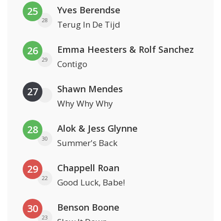
Yves Berendse
25
28
Terug In De Tijd
Emma Heesters & Rolf Sanchez
26
29
Contigo
Shawn Mendes
27
Why Why Why
Alok & Jess Glynne
28
30
Summer's Back
Chappell Roan
29
22
Good Luck, Babe!
Benson Boone
30
23