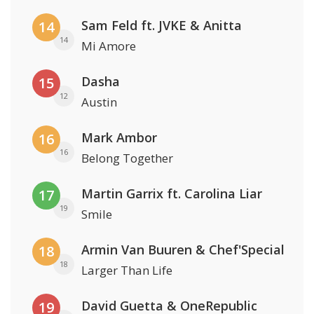
Sam Feld ft. JVKE & Anitta
14
14
Mi Amore
Dasha
15
12
Austin
Mark Ambor
16
16
Belong Together
Martin Garrix ft. Carolina Liar
17
19
Smile
Armin Van Buuren & Chef'Special
18
18
Larger Than Life
David Guetta & OneRepublic
19