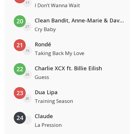
17
I Don’t Wanna Wait
Clean Bandit, Anne-Marie & David Guetta
20
27
Cry Baby
Rondé
21
15
Taking Back My Love
Charlie XCX ft. Billie Eilish
22
26
Guess
Dua Lipa
23
20
Training Season
Claude
24
La Pression