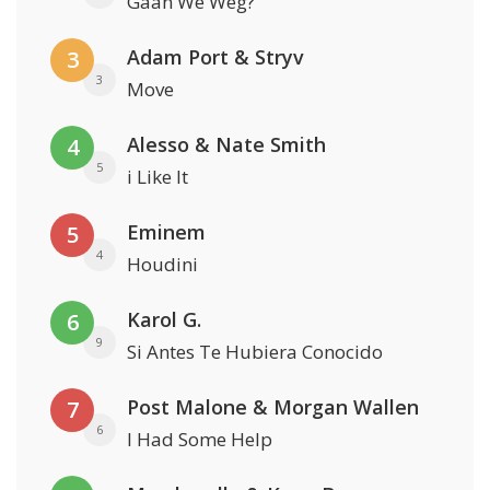
Gaan We Weg?
Adam Port & Stryv
3
3
Move
Alesso & Nate Smith
4
5
i Like It
Eminem
5
4
Houdini
Karol G.
6
9
Si Antes Te Hubiera Conocido
Post Malone & Morgan Wallen
7
6
I Had Some Help