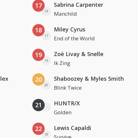
Sabrina Carpenter
17
14
Manchild
Miley Cyrus
18
17
End of the World
Zoë Livay & Snelle
19
16
Ik Zing
Flex
Shaboozey & Myles Smith
20
20
Blink Twice
HUNTR/X
21
Golden
Lewis Capaldi
22
18
Survive