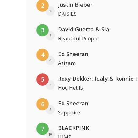
Justin Bieber
2
2
DAISIES
David Guetta & Sia
3
5
Beautiful People
Ed Sheeran
4
4
Azizam
Roxy Dekker, Idaly & Ronnie 
5
3
Hoe Het Is
Ed Sheeran
6
6
Sapphire
BLACKPINK
7
10
JUMP