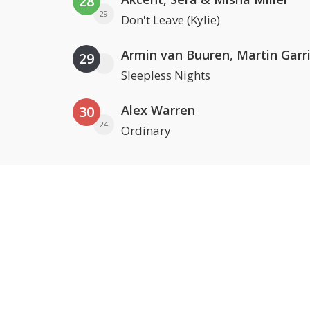
28
29
Don't Leave (Kylie)
29
Sleepless Nights
Alex Warren
30
24
Ordinary