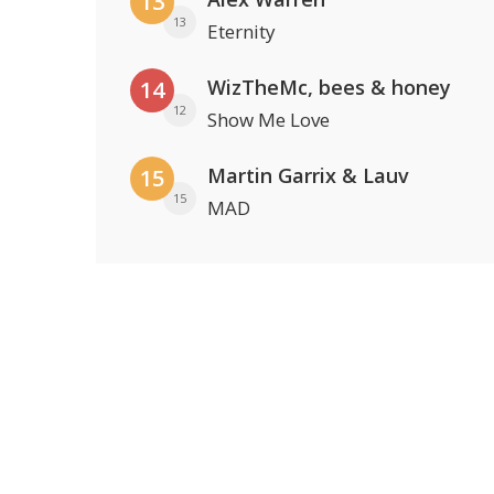
13
13
Eternity
WizTheMc, bees & honey
14
12
Show Me Love
Martin Garrix & Lauv
15
15
MAD