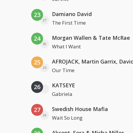
Damiano David
23
27
The First Time
Morgan Wallen & Tate McRae
24
30
What I Want
25
25
Our Time
KATSEYE
26
Gabriela
Swedish House Mafia
27
26
Wait So Long
Akcent, Sera & Misha Miller