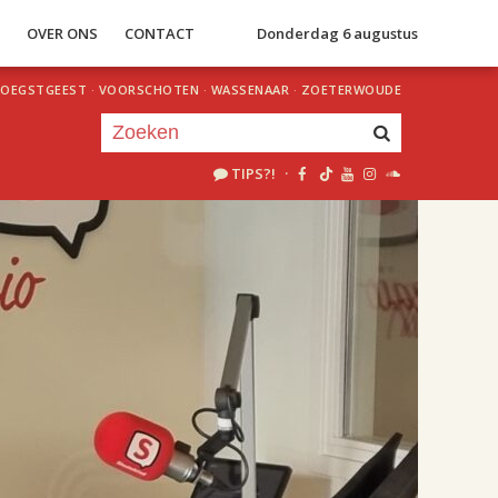
S
OVER ONS
CONTACT
Donderdag 6 augustus
OEGSTGEEST
·
VOORSCHOTEN
·
WASSENAAR
·
ZOETERWOUDE
TIPS?!
·
Je luistert nu naar
uur 1 van 2
«
Vorig uur
Volgend uur
»
18.00