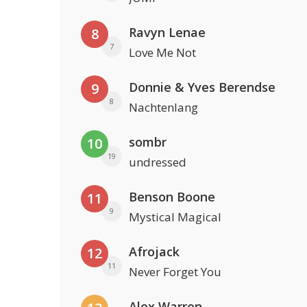
Ravyn Lenae
8
7
Love Me Not
Donnie & Yves Berendse
9
8
Nachtenlang
sombr
10
19
undressed
Benson Boone
11
9
Mystical Magical
Afrojack
12
11
Never Forget You
Alex Warren