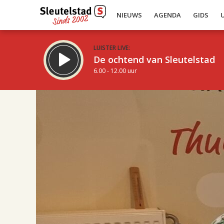
NIEUWS
AGENDA
GIDS
LUISTER LIVE:
De ochtend van Sleutelstad
6.00 - 12.00 uur
17.00
Inklappen