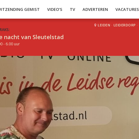
UITZENDING GEMIST
VIDEO’S
TV
ADVERTEREN
VACATURE
LEIDEN
·
LEIDERDORP
·
RAKS:
e nacht van Sleutelstad
0 - 6.00 uur