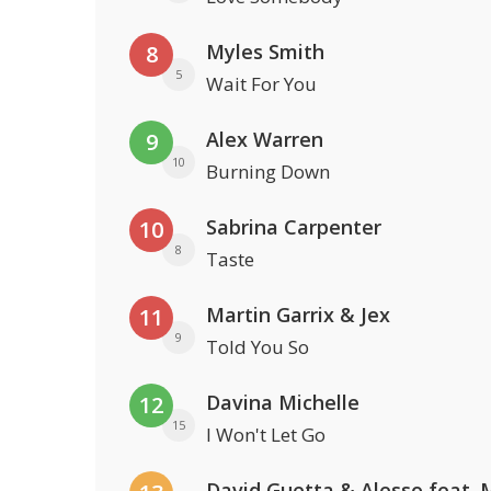
Myles Smith
8
5
Wait For You
Alex Warren
9
10
Burning Down
Sabrina Carpenter
10
8
Taste
Martin Garrix & Jex
11
9
Told You So
Davina Michelle
12
15
I Won't Let Go