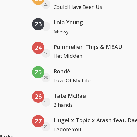
22
Could Have Been Us
Lola Young
23
Messy
Pommelien Thijs & MEAU
24
19
Het Midden
Rondé
25
26
Love Of My Life
Tate McRae
26
18
2 hands
27
20
I Adore You
David Guetta & Alesso feat. Madison Love