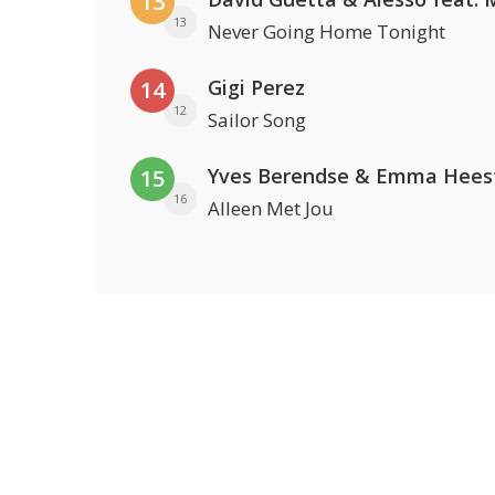
13
13
Never Going Home Tonight
Gigi Perez
14
12
Sailor Song
Yves Berendse & Emma Hees
15
16
Alleen Met Jou