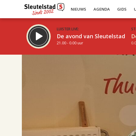
NIEUWS
AGENDA
GIDS
LUISTER LIVE:
ST
De avond van Sleutelstad
D
21.00 - 0.00 uur
0.0
17.00
Inklappen