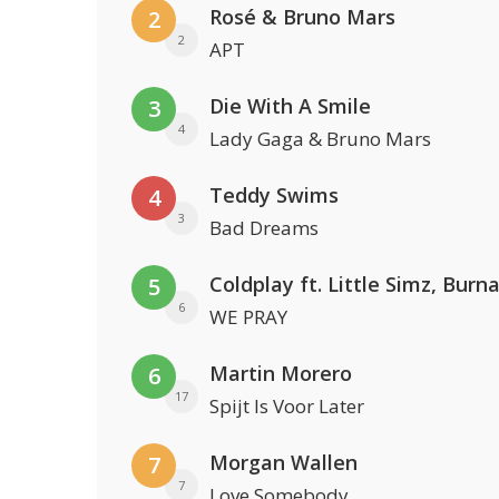
Rosé & Bruno Mars
2
2
APT
Die With A Smile
3
4
Lady Gaga & Bruno Mars
Teddy Swims
4
3
Bad Dreams
5
6
WE PRAY
Martin Morero
6
17
Spijt Is Voor Later
Morgan Wallen
7
7
Love Somebody