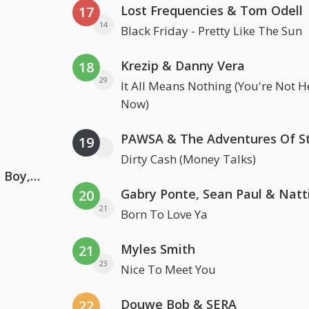
Lost Frequencies & Tom Odell
17
14
Black Friday - Pretty Like The Sun
Krezip & Danny Vera
18
29
It All Means Nothing (You're Not H
Now)
19
Dirty Cash (Money Talks)
Coldplay ft. Little Simz, Burna Boy, Elyanna & Tini
20
21
Born To Love Ya
Myles Smith
21
23
Nice To Meet You
Douwe Bob & SERA
22