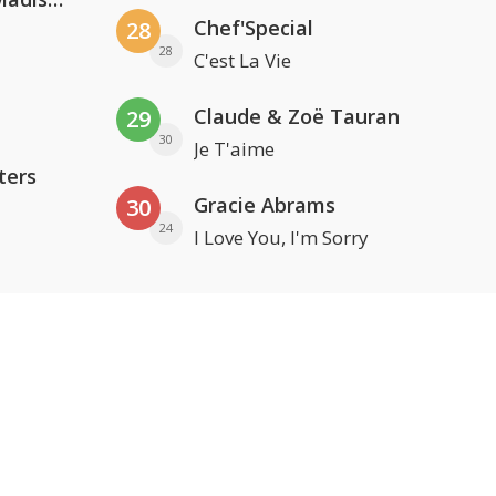
Chef'Special
28
28
C'est La Vie
Claude & Zoë Tauran
29
30
Je T'aime
ters
Gracie Abrams
30
24
I Love You, I'm Sorry