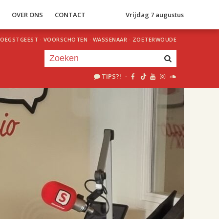
S
OVER ONS
CONTACT
Vrijdag 7 augustus
OEGSTGEEST
·
VOORSCHOTEN
·
WASSENAAR
·
ZOETERWOUDE
TIPS?!
·
Je luistert nu naar
uur 1 van 2
«
Vorig uur
Volgend uur
»
18.00