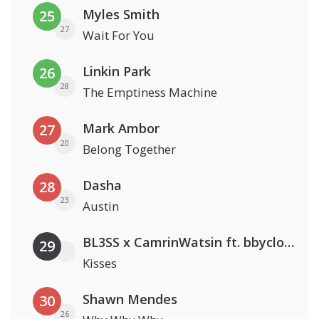
Myles Smith
25
27
Wait For You
Linkin Park
26
28
The Emptiness Machine
Mark Ambor
27
20
Belong Together
Dasha
28
23
Austin
BL3SS x CamrinWatsin ft. bbyclose
29
Kisses
Shawn Mendes
30
26