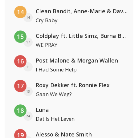
Clean Bandit, Anne-Marie & David Guetta
14
14
Cry Baby
Coldplay ft. Little Simz, Burna Boy, Elyanna & Tini
15
17
WE PRAY
Post Malone & Morgan Wallen
16
11
I Had Some Help
Roxy Dekker ft. Ronnie Flex
17
13
Gaan We Weg?
Luna
18
24
Dat Is Het Leven
Alesso & Nate Smith
19