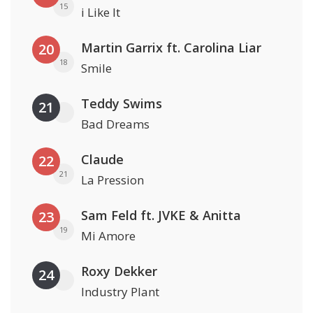
15
i Like It
Martin Garrix ft. Carolina Liar
20
18
Smile
Teddy Swims
21
Bad Dreams
Claude
22
21
La Pression
Sam Feld ft. JVKE & Anitta
23
19
Mi Amore
Roxy Dekker
24
Industry Plant