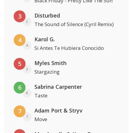
Black Friday - Pretty Like The Sun
Disturbed
3
2
The Sound of Silence (Cyril Remix)
Karol G.
4
4
Si Antes Te Hubiera Conocido
Myles Smith
5
3
Stargazing
Sabrina Carpenter
6
8
Taste
Adam Port & Stryv
7
7
Move