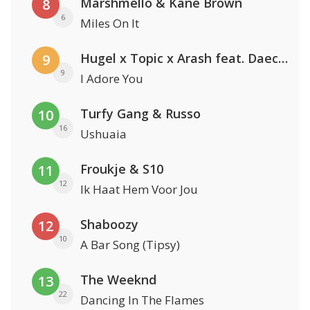
Marshmello & Kane Brown
8
6
Miles On It
Hugel x Topic x Arash feat. Daecolm
9
9
I Adore You
Turfy Gang & Russo
10
16
Ushuaia
Froukje & S10
11
12
Ik Haat Hem Voor Jou
Shaboozy
12
10
A Bar Song (Tipsy)
The Weeknd
13
22
Dancing In The Flames