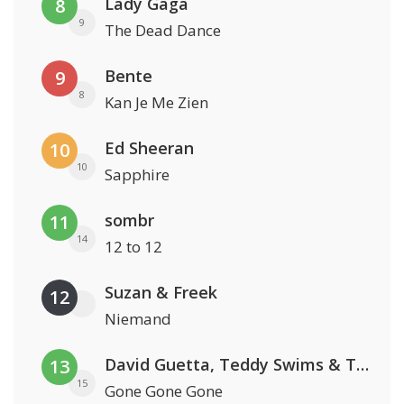
Lady Gaga
8
9
The Dead Dance
Bente
9
8
Kan Je Me Zien
Ed Sheeran
10
10
Sapphire
sombr
11
14
12 to 12
Suzan & Freek
12
Niemand
David Guetta, Teddy Swims & Tones And I
13
15
Gone Gone Gone