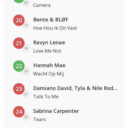
20
Camera
Bente & BLØF
20
17
Hoe Hou Ik Dit Vast
Ravyn Lenae
21
18
Love Me Not
Hannah Mae
22
25
Wacht Op Mij
Damiano David, Tyla & Nile Rodgers
23
21
Talk To Me
Sabrina Carpenter
24
22
Tears