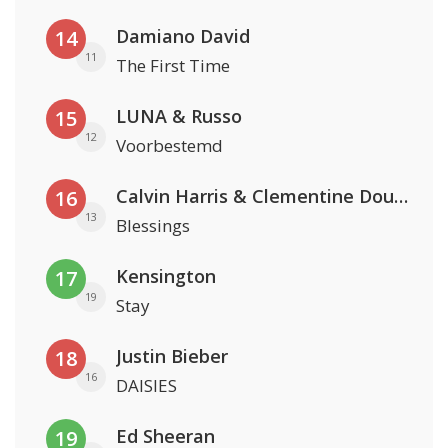
Damiano David
14
11
The First Time
LUNA & Russo
15
12
Voorbestemd
Calvin Harris & Clementine Douglas
16
13
Blessings
Kensington
17
19
Stay
Justin Bieber
18
16
DAISIES
Ed Sheeran
19