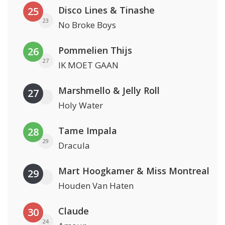
Disco Lines & Tinashe
25
23
No Broke Boys
Pommelien Thijs
26
27
IK MOET GAAN
Marshmello & Jelly Roll
27
Holy Water
Tame Impala
28
29
Dracula
Mart Hoogkamer & Miss Montreal
29
Houden Van Haten
Claude
30
24