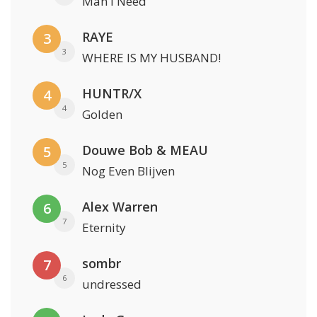
Man I Need
RAYE
3
3
WHERE IS MY HUSBAND!
HUNTR/X
4
4
Golden
Douwe Bob & MEAU
5
5
Nog Even Blijven
Alex Warren
6
7
Eternity
sombr
7
6
undressed