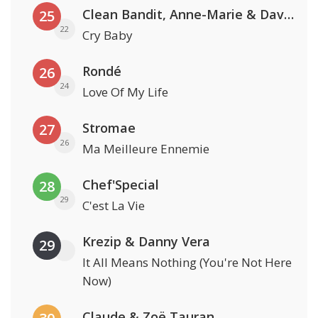
Clean Bandit, Anne-Marie & David Guetta
25
22
Cry Baby
Rondé
26
24
Love Of My Life
Stromae
27
26
Ma Meilleure Ennemie
Chef'Special
28
29
C'est La Vie
Krezip & Danny Vera
29
It All Means Nothing (You're Not Here
Now)
Claude & Zoë Tauran