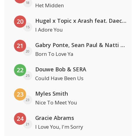
18
Het Midden
Hugel x Topic x Arash feat. Daecolm
20
15
I Adore You
Gabry Ponte, Sean Paul & Natti Natasha
21
20
Born To Love Ya
Douwe Bob & SERA
22
25
Could Have Been Us
Myles Smith
23
23
Nice To Meet You
Gracie Abrams
24
21
I Love You, I'm Sorry