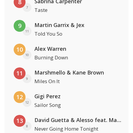
Sabrina Carpenter
8
7
Taste
Martin Garrix & Jex
9
11
Told You So
Alex Warren
10
10
Burning Down
Marshmello & Kane Brown
11
9
Miles On It
Gigi Perez
12
12
Sailor Song
David Guetta & Alesso feat. Madison Love
13
8
Never Going Home Tonight