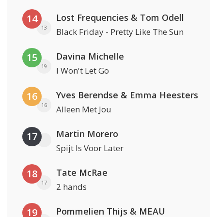
Lost Frequencies & Tom Odell
14
13
Black Friday - Pretty Like The Sun
Davina Michelle
15
19
I Won't Let Go
Yves Berendse & Emma Heesters
16
16
Alleen Met Jou
Martin Morero
17
Spijt Is Voor Later
Tate McRae
18
17
2 hands
Pommelien Thijs & MEAU
19