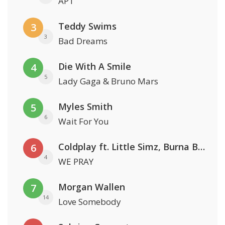
APT
Teddy Swims
3
3
Bad Dreams
Die With A Smile
4
5
Lady Gaga & Bruno Mars
Myles Smith
5
6
Wait For You
Coldplay ft. Little Simz, Burna Boy, Elyanna & Tini
6
4
WE PRAY
Morgan Wallen
7
14
Love Somebody