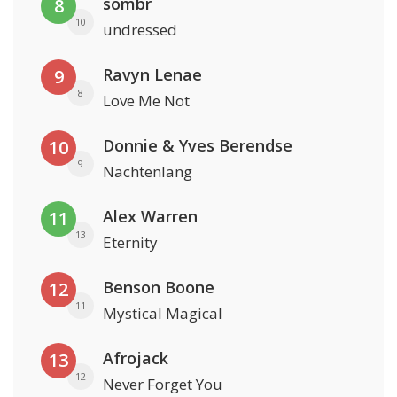
sombr
8
10
undressed
Ravyn Lenae
9
8
Love Me Not
Donnie & Yves Berendse
10
9
Nachtenlang
Alex Warren
11
13
Eternity
Benson Boone
12
11
Mystical Magical
Afrojack
13
12
Never Forget You