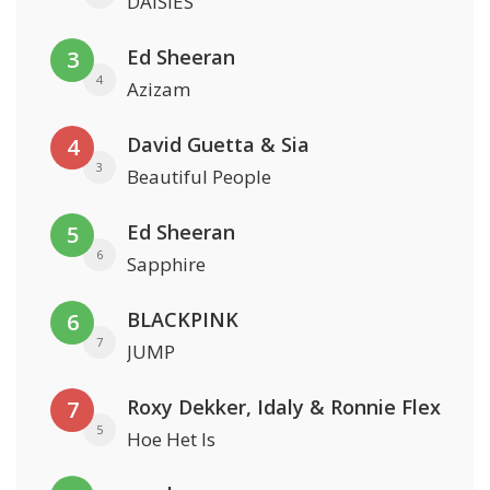
DAISIES
Ed Sheeran
3
4
Azizam
David Guetta & Sia
4
3
Beautiful People
Ed Sheeran
5
6
Sapphire
BLACKPINK
6
7
JUMP
Roxy Dekker, Idaly & Ronnie Flex
7
5
Hoe Het Is