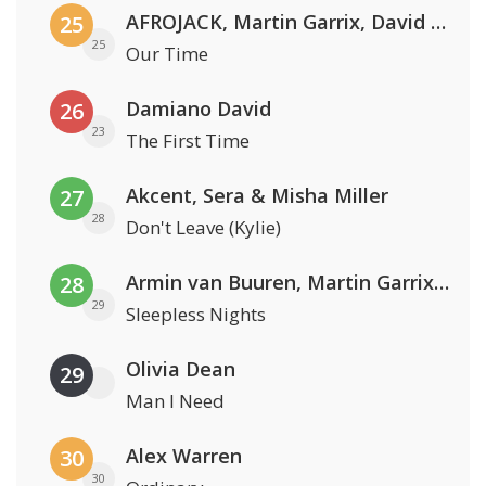
AFROJACK, Martin Garrix, David Guetta & Amél
25
25
Our Time
Damiano David
26
23
The First Time
Akcent, Sera & Misha Miller
27
28
Don't Leave (Kylie)
Armin van Buuren, Martin Garrix & Libby Whitehouse
28
29
Sleepless Nights
Olivia Dean
29
Man I Need
Alex Warren
30
30