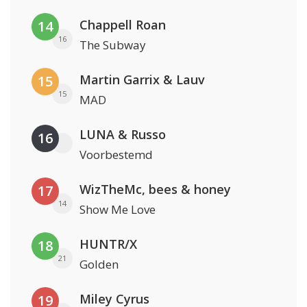
Chappell Roan
14
16
The Subway
Martin Garrix & Lauv
15
15
MAD
LUNA & Russo
16
Voorbestemd
WizTheMc, bees & honey
17
14
Show Me Love
HUNTR/X
18
21
Golden
Miley Cyrus
19