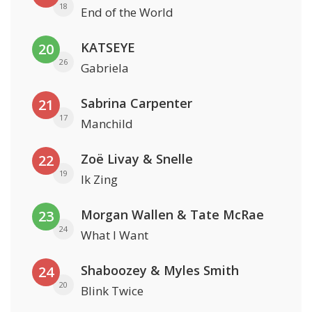
18
End of the World
KATSEYE
20
26
Gabriela
Sabrina Carpenter
21
17
Manchild
Zoë Livay & Snelle
22
19
Ik Zing
Morgan Wallen & Tate McRae
23
24
What I Want
Shaboozey & Myles Smith
24
20
Blink Twice