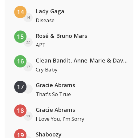
Lady Gaga
14
14
Disease
Rosé & Bruno Mars
15
22
APT
Clean Bandit, Anne-Marie & David Guetta
16
17
Cry Baby
Gracie Abrams
17
That's So True
Gracie Abrams
18
10
I Love You, I'm Sorry
Shaboozy
19