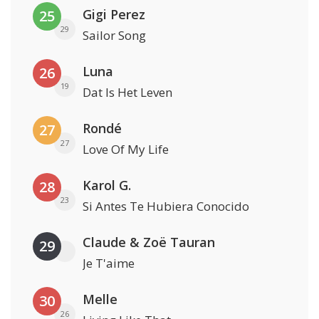
Gigi Perez
25
29
Sailor Song
Luna
26
19
Dat Is Het Leven
Rondé
27
27
Love Of My Life
Karol G.
28
23
Si Antes Te Hubiera Conocido
Claude & Zoë Tauran
29
Je T'aime
Melle
30
26