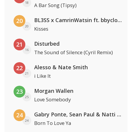
18
A Bar Song (Tipsy)
BL3SS x CamrinWatsin ft. bbyclose
20
20
Kisses
Disturbed
21
16
The Sound of Silence (Cyril Remix)
Alesso & Nate Smith
22
21
i Like It
Morgan Wallen
23
25
Love Somebody
Gabry Ponte, Sean Paul & Natti Natasha
24
24
Born To Love Ya