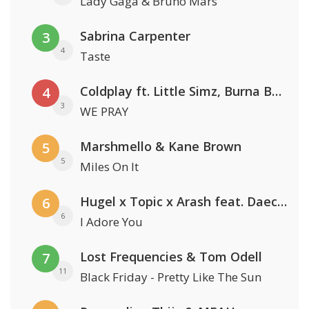
Lady Gaga & Bruno Mars
Sabrina Carpenter
3
4
Taste
Coldplay ft. Little Simz, Burna Boy, Elyanna & Tini
4
3
WE PRAY
Marshmello & Kane Brown
5
5
Miles On It
Hugel x Topic x Arash feat. Daecolm
6
6
I Adore You
Lost Frequencies & Tom Odell
7
11
Black Friday - Pretty Like The Sun