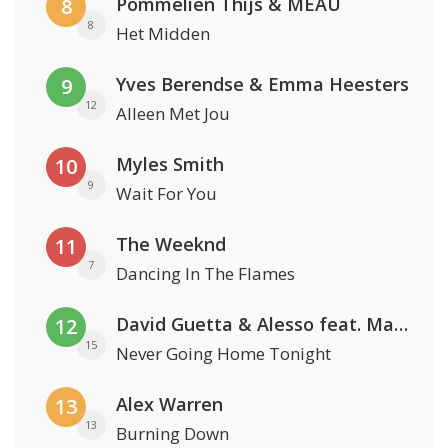
Pommelien Thijs & MEAU
8
8
Het Midden
Yves Berendse & Emma Heesters
9
12
Alleen Met Jou
Myles Smith
10
9
Wait For You
The Weeknd
11
7
Dancing In The Flames
David Guetta & Alesso feat. Madison Love
12
15
Never Going Home Tonight
Alex Warren
13
13
Burning Down