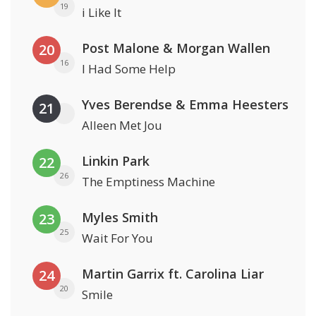
19
i Like It
Post Malone & Morgan Wallen
20
16
I Had Some Help
Yves Berendse & Emma Heesters
21
Alleen Met Jou
Linkin Park
22
26
The Emptiness Machine
Myles Smith
23
25
Wait For You
Martin Garrix ft. Carolina Liar
24
20
Smile