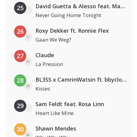
David Guetta & Alesso feat. Madison Love
25
Never Going Home Tonight
Roxy Dekker ft. Ronnie Flex
26
17
Gaan We Weg?
Claude
27
22
La Pression
BL3SS x CamrinWatsin ft. bbyclose
28
29
Kisses
Sam Feldt feat. Rosa Linn
29
Heart Like Mine
Shawn Mendes
30
30