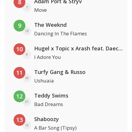
Adam Port & Stryv
8
7
Move
The Weeknd
9
13
Dancing In The Flames
Hugel x Topic x Arash feat. Daecolm
10
9
I Adore You
Turfy Gang & Russo
11
10
Ushuaia
Teddy Swims
12
21
Bad Dreams
Shaboozy
13
12
A Bar Song (Tipsy)