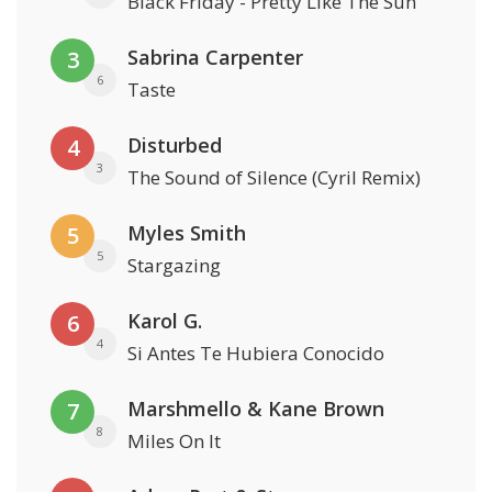
Black Friday - Pretty Like The Sun
Sabrina Carpenter
3
6
Taste
Disturbed
4
3
The Sound of Silence (Cyril Remix)
Myles Smith
5
5
Stargazing
Karol G.
6
4
Si Antes Te Hubiera Conocido
Marshmello & Kane Brown
7
8
Miles On It