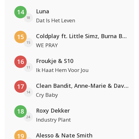
Luna
14
18
Dat Is Het Leven
Coldplay ft. Little Simz, Burna Boy, Elyanna & Tini
15
15
WE PRAY
Froukje & S10
16
11
Ik Haat Hem Voor Jou
Clean Bandit, Anne-Marie & David Guetta
17
14
Cry Baby
Roxy Dekker
18
24
Industry Plant
Alesso & Nate Smith
19