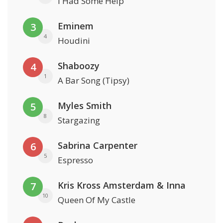
I Had Some Help
Eminem
3
4
Houdini
Shaboozy
4
1
A Bar Song (Tipsy)
Myles Smith
5
8
Stargazing
Sabrina Carpenter
6
5
Espresso
Kris Kross Amsterdam & Inna
7
10
Queen Of My Castle