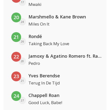
17
Mwaki
Marshmello & Kane Brown
20
24
Miles On It
Rondé
21
26
Taking Back My Love
Jamoxy & Agatino Romero ft. Raffaella Carrà
22
20
Pedro
Yves Berendse
23
21
Terug In De Tijd
Chappell Roan
24
27
Good Luck, Babe!