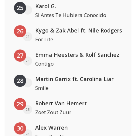
Karol G.
25
Si Antes Te Hubiera Conocido
Kygo & Zak Abel ft. Nile Rodgers
26
22
For Life
Emma Heesters & Rolf Sanchez
27
23
Contigo
Martin Garrix ft. Carolina Liar
28
Smile
Robert Van Hemert
29
25
Zoet Zout Zuur
Alex Warren
30
28