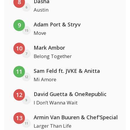
Dasha
8
6
Austin
Adam Port & Stryv
9
15
Move
Mark Ambor
10
7
Belong Together
Sam Feld ft. JVKE & Anitta
11
12
Mi Amore
David Guetta & OneRepublic
12
9
I Don’t Wanna Wait
Armin Van Buuren & Chef'Special
13
11
Larger Than Life