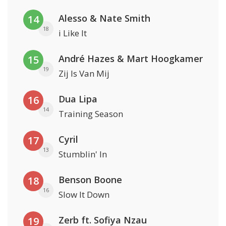
Alesso & Nate Smith
14
18
i Like It
André Hazes & Mart Hoogkamer
15
19
Zij Is Van Mij
Dua Lipa
16
14
Training Season
Cyril
17
13
Stumblin' In
Benson Boone
18
16
Slow It Down
Zerb ft. Sofiya Nzau
19