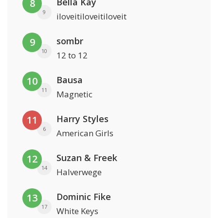
Bella Kay
8
9
iloveitiloveitiloveit
sombr
9
10
12 to 12
Bausa
10
11
Magnetic
Harry Styles
11
6
American Girls
Suzan & Freek
12
14
Halverwege
Dominic Fike
13
17
White Keys