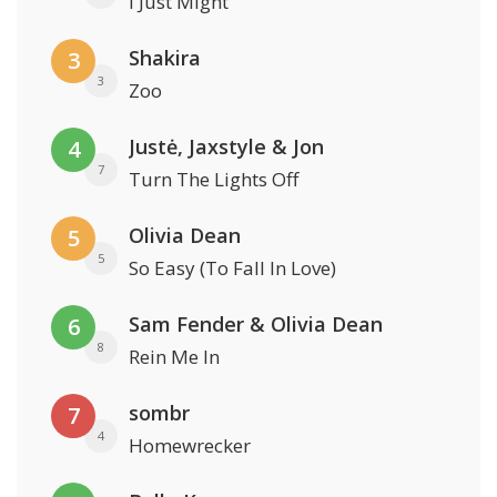
I Just Might
Shakira
3
3
Zoo
Justė, Jaxstyle & Jon
4
7
Turn The Lights Off
Olivia Dean
5
5
So Easy (To Fall In Love)
Sam Fender & Olivia Dean
6
8
Rein Me In
sombr
7
4
Homewrecker