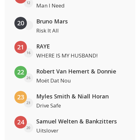
12
Man I Need
Bruno Mars
20
Risk It All
RAYE
21
16
WHERE IS MY HUSBAND!
Robert Van Hemert & Donnie
22
26
Moët Dat Nou
Myles Smith & Niall Horan
23
23
Drive Safe
Samuel Welten & Bankzitters
24
20
Uitslover