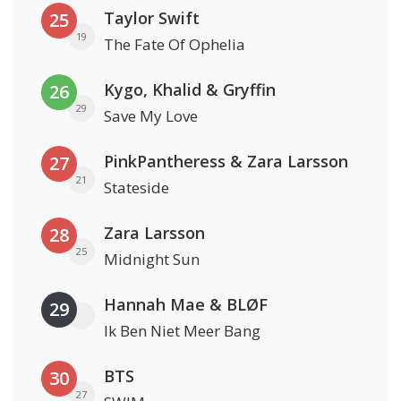
Taylor Swift
25
19
The Fate Of Ophelia
Kygo, Khalid & Gryffin
26
29
Save My Love
PinkPantheress & Zara Larsson
27
21
Stateside
Zara Larsson
28
25
Midnight Sun
Hannah Mae & BLØF
29
Ik Ben Niet Meer Bang
BTS
30
27