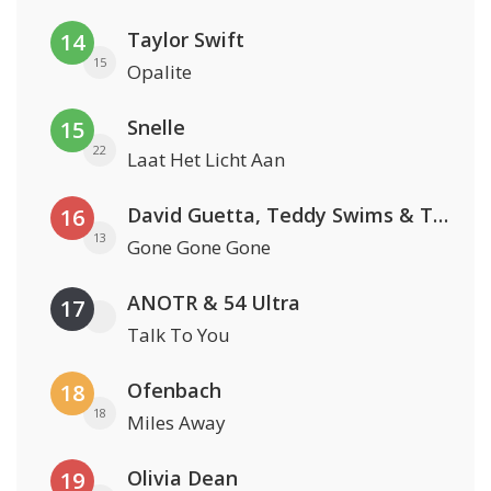
Taylor Swift
14
15
Opalite
Snelle
15
22
Laat Het Licht Aan
David Guetta, Teddy Swims & Tones And I
16
13
Gone Gone Gone
ANOTR & 54 Ultra
17
Talk To You
Ofenbach
18
18
Miles Away
Olivia Dean
19