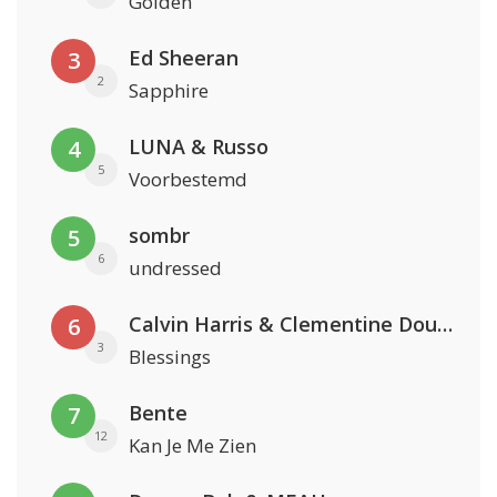
Golden
Ed Sheeran
3
2
Sapphire
LUNA & Russo
4
5
Voorbestemd
sombr
5
6
undressed
Calvin Harris & Clementine Douglas
6
3
Blessings
Bente
7
12
Kan Je Me Zien