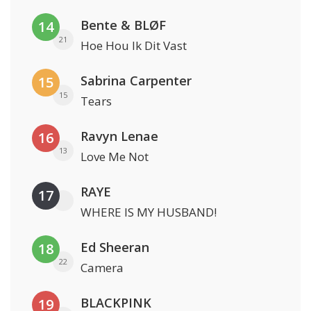
Bente & BLØF
14
21
Hoe Hou Ik Dit Vast
Sabrina Carpenter
15
15
Tears
Ravyn Lenae
16
13
Love Me Not
RAYE
17
WHERE IS MY HUSBAND!
Ed Sheeran
18
22
Camera
BLACKPINK
19