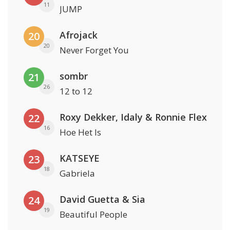
11
JUMP
Afrojack
20
20
Never Forget You
sombr
21
26
12 to 12
Roxy Dekker, Idaly & Ronnie Flex
22
16
Hoe Het Is
KATSEYE
23
18
Gabriela
David Guetta & Sia
24
19
Beautiful People