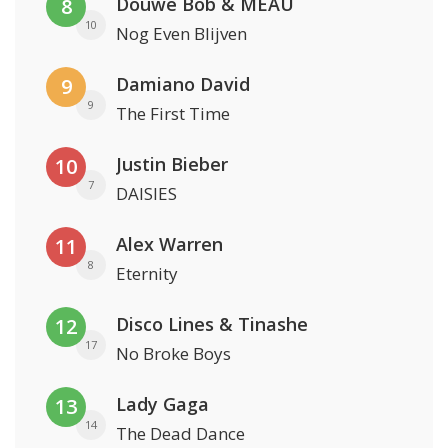
Douwe Bob & MEAU
8
10
Nog Even Blijven
Damiano David
9
9
The First Time
Justin Bieber
10
7
DAISIES
Alex Warren
11
8
Eternity
Disco Lines & Tinashe
12
17
No Broke Boys
Lady Gaga
13
14
The Dead Dance