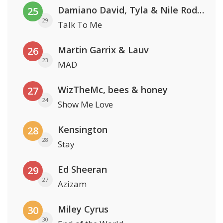
Damiano David, Tyla & Nile Rodgers
25
29
Talk To Me
Martin Garrix & Lauv
26
23
MAD
WizTheMc, bees & honey
27
24
Show Me Love
Kensington
28
28
Stay
Ed Sheeran
29
27
Azizam
Miley Cyrus
30
30