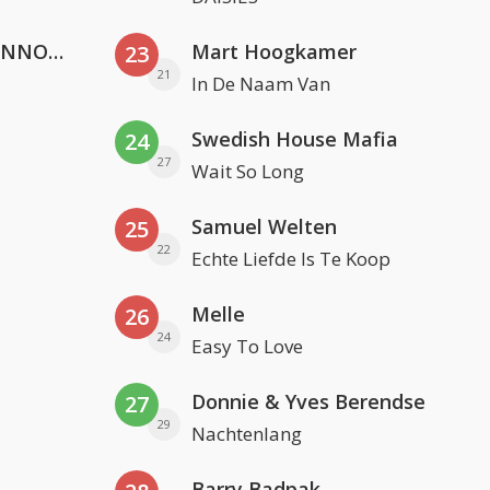
Lustrum U.V.S.V/N.V.V.S.U. & ANNO ONS & Jopke van Dobbenburgh & Roeland Beelen
Mart Hoogkamer
23
21
In De Naam Van
Swedish House Mafia
24
27
Wait So Long
Samuel Welten
25
22
Echte Liefde Is Te Koop
Melle
26
24
Easy To Love
Donnie & Yves Berendse
27
29
Nachtenlang
Barry Badpak