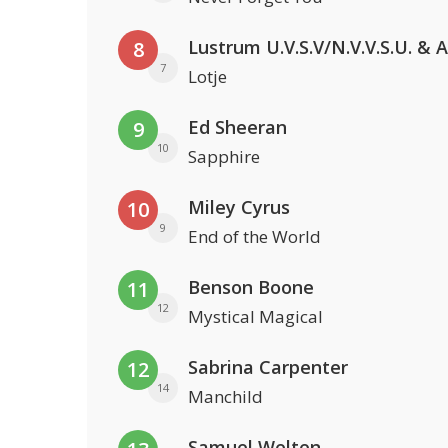
8
7
Lotje
Ed Sheeran
9
10
Sapphire
Miley Cyrus
10
9
End of the World
Benson Boone
11
12
Mystical Magical
Sabrina Carpenter
12
14
Manchild
Samuel Welten