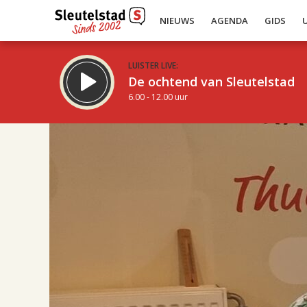
NIEUWS
AGENDA
GIDS
LUISTER LIVE:
De ochtend van Sleutelstad
6.00 - 12.00 uur
17.00
Inklappen