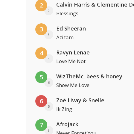
Calvin Harris & Clementine D
2
2
Blessings
Ed Sheeran
3
3
Azizam
Ravyn Lenae
4
4
Love Me Not
WizTheMc, bees & honey
5
6
Show Me Love
Zoë Livay & Snelle
6
5
Ik Zing
Afrojack
7
8
Never Forget You