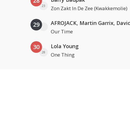
28
23
Zon Zakt In De Zee (Kwakkemolie)
29
Our Time
Lola Young
30
28
One Thing