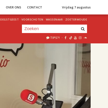
S
OVER ONS
CONTACT
Vrijdag 7 augustus
OEGSTGEEST
·
VOORSCHOTEN
·
WASSENAAR
·
ZOETERWOUDE
TIPS?!
·
Je luistert nu naar
uur 1 van 2
«
Vorig uur
Volgend uur
»
18.00