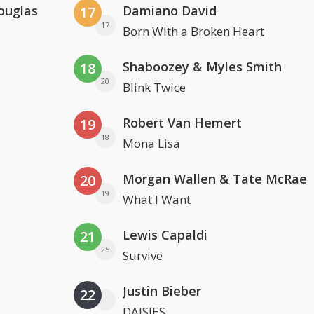
ouglas
Damiano David
17
17
Born With a Broken Heart
Shaboozey & Myles Smith
18
20
Blink Twice
Robert Van Hemert
19
18
Mona Lisa
Morgan Wallen & Tate McRae
20
19
What I Want
Lewis Capaldi
21
25
Survive
Justin Bieber
22
DAISIES