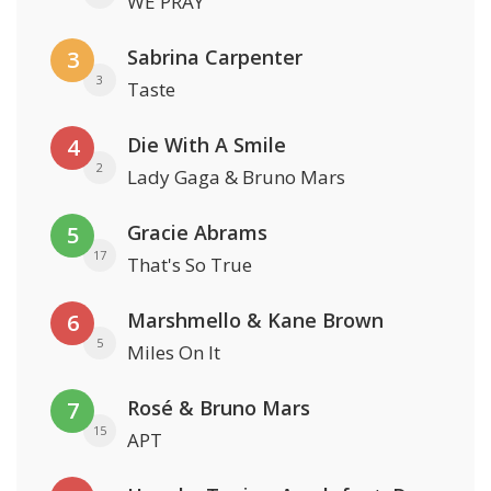
WE PRAY
Sabrina Carpenter
3
3
Taste
Die With A Smile
4
2
Lady Gaga & Bruno Mars
Gracie Abrams
5
17
That's So True
Marshmello & Kane Brown
6
5
Miles On It
Rosé & Bruno Mars
7
15
APT