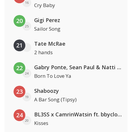
16
Cry Baby
Gigi Perez
20
25
Sailor Song
Tate McRae
21
2 hands
Gabry Ponte, Sean Paul & Natti Natasha
22
24
Born To Love Ya
Shaboozy
23
19
A Bar Song (Tipsy)
BL3SS x CamrinWatsin ft. bbyclose
24
20
Kisses