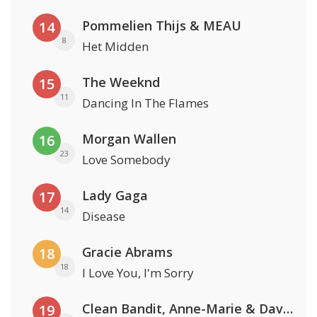
Pommelien Thijs & MEAU
14
8
Het Midden
The Weeknd
15
11
Dancing In The Flames
Morgan Wallen
16
23
Love Somebody
Lady Gaga
17
14
Disease
Gracie Abrams
18
18
I Love You, I'm Sorry
Clean Bandit, Anne-Marie & David Guetta
19