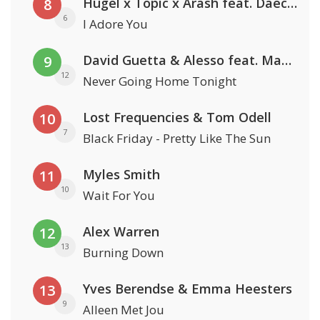
Hugel x Topic x Arash feat. Daecolm
8
6
I Adore You
David Guetta & Alesso feat. Madison Love
9
12
Never Going Home Tonight
Lost Frequencies & Tom Odell
10
7
Black Friday - Pretty Like The Sun
Myles Smith
11
10
Wait For You
Alex Warren
12
13
Burning Down
Yves Berendse & Emma Heesters
13
9
Alleen Met Jou