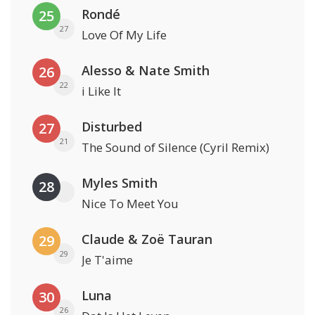
Rondé
25
27
Love Of My Life
Alesso & Nate Smith
26
22
i Like It
Disturbed
27
21
The Sound of Silence (Cyril Remix)
Myles Smith
28
Nice To Meet You
Claude & Zoë Tauran
29
29
Je T'aime
Luna
30
26