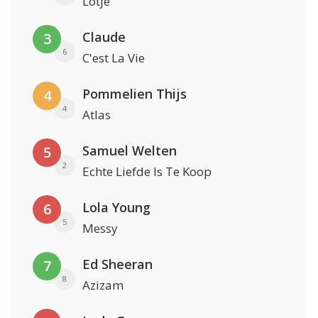
Lotje
Claude
3
6
C'est La Vie
Pommelien Thijs
4
4
Atlas
Samuel Welten
5
2
Echte Liefde Is Te Koop
Lola Young
6
5
Messy
Ed Sheeran
7
8
Azizam