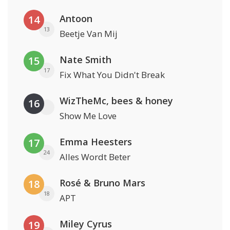
Antoon
14
13
Beetje Van Mij
Nate Smith
15
17
Fix What You Didn't Break
WizTheMc, bees & honey
16
Show Me Love
Emma Heesters
17
24
Alles Wordt Beter
Rosé & Bruno Mars
18
18
APT
Miley Cyrus
19