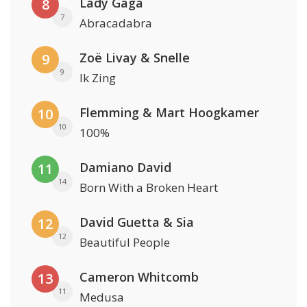
Lady Gaga
8
7
Abracadabra
Zoë Livay & Snelle
9
9
Ik Zing
Flemming & Mart Hoogkamer
10
10
100%
Damiano David
11
14
Born With a Broken Heart
David Guetta & Sia
12
12
Beautiful People
Cameron Whitcomb
13
11
Medusa