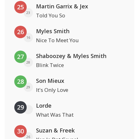
Martin Garrix & Jex
25
23
Told You So
Myles Smith
26
16
Nice To Meet You
Shaboozey & Myles Smith
27
28
Blink Twice
Son Mieux
28
29
It's Only Love
Lorde
29
What Was That
Suzan & Freek
30
26