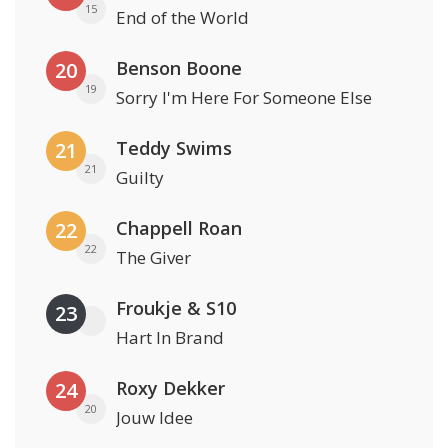
15
End of the World
Benson Boone
20
19
Sorry I'm Here For Someone Else
Teddy Swims
21
21
Guilty
Chappell Roan
22
22
The Giver
Froukje & S10
23
Hart In Brand
Roxy Dekker
24
20
Jouw Idee