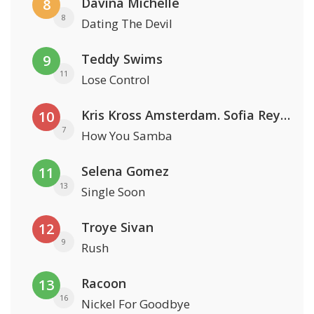
Davina Michelle
8
8
Dating The Devil
Teddy Swims
9
11
Lose Control
Kris Kross Amsterdam. Sofia Reyes & Tinie Tempah
10
7
How You Samba
Selena Gomez
11
13
Single Soon
Troye Sivan
12
9
Rush
Racoon
13
16
Nickel For Goodbye