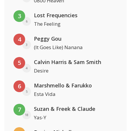
0800 Heaven
Lost Frequencies
3
6
The Feeling
Peggy Gou
4
3
(It Goes Like) Nanana
Calvin Harris & Sam Smith
5
4
Desire
Marshmello & Farukko
6
5
Esta Vida
Suzan & Freek & Claude
7
18
Yas-Y