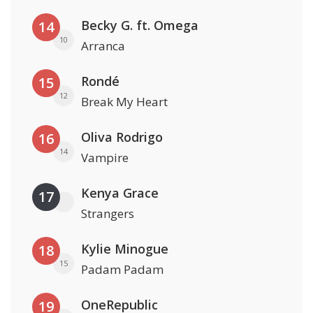
Becky G. ft. Omega
14
10
Arranca
Rondé
15
12
Break My Heart
Oliva Rodrigo
16
14
Vampire
Kenya Grace
17
Strangers
Kylie Minogue
18
15
Padam Padam
OneRepublic
19