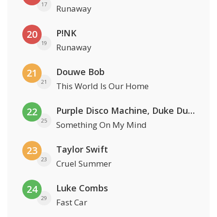
17
Runaway
P!NK
20
19
Runaway
Douwe Bob
21
21
This World Is Our Home
Purple Disco Machine, Duke Dumont & Nothing But Thieves
22
25
Something On My Mind
Taylor Swift
23
23
Cruel Summer
Luke Combs
24
29
Fast Car