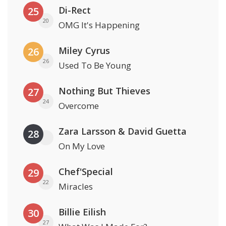
Di-Rect
25
20
OMG It's Happening
Miley Cyrus
26
26
Used To Be Young
Nothing But Thieves
27
24
Overcome
Zara Larsson & David Guetta
28
On My Love
Chef'Special
29
22
Miracles
Billie Eilish
30
27