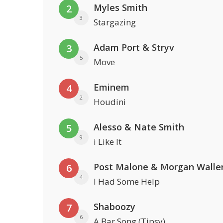
Myles Smith
2
3
Stargazing
Adam Port & Stryv
3
5
Move
Eminem
4
2
Houdini
Alesso & Nate Smith
5
9
i Like It
Post Malone & Morgan Walle
6
4
I Had Some Help
Shaboozy
7
6
A Bar Song (Tipsy)