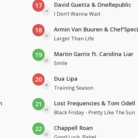
David Guetta & OneRepublic
17
14
I Don’t Wanna Wait
Armin Van Buuren & Chef'Speci
18
16
Larger Than Life
Martin Garrix ft. Carolina Liar
19
26
Smile
Dua Lipa
20
18
Training Season
n
Lost Frequencies & Tom Odell
21
24
Black Friday - Pretty Like The Sun
Chappell Roan
22
23
Good Luck, Babe!