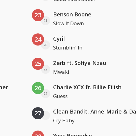
Benson Boone
23
21
Slow It Down
Cyril
24
20
Stumblin' In
Zerb ft. Sofiya Nzau
25
22
Mwaki
mer
Charlie XCX ft. Billie Eilish
26
27
Guess
27
Cry Baby
Yves Berendse