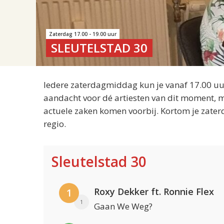
Zaterdag 17.00 - 19.00 uur
SLEUTELSTAD 30
Iedere zaterdagmiddag kun je vanaf 17.00 uur
aandacht voor dé artiesten van dit moment, m
actuele zaken komen voorbij. Kortom je zater
regio.
Sleutelstad 30
Roxy Dekker ft. Ronnie Flex
1
1
Gaan We Weg?