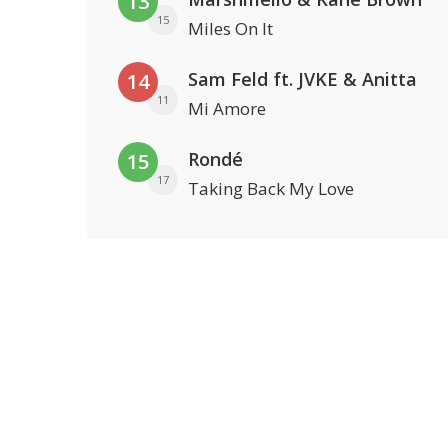
13
15
Miles On It
Sam Feld ft. JVKE & Anitta
14
11
Mi Amore
Rondé
15
17
Taking Back My Love