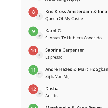
Kris Kross Amsterdam & Inna
8
7
Queen Of My Castle
Karol G.
9
19
Si Antes Te Hubiera Conocido
Sabrina Carpenter
10
8
Espresso
André Hazes & Mart Hoogka
11
12
Zij Is Van Mij
Dasha
12
10
Austin
Marshmello & Kane Brown