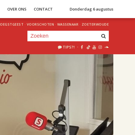
S
OVER ONS
CONTACT
Donderdag 6 augustus
OEGSTGEEST
·
VOORSCHOTEN
·
WASSENAAR
·
ZOETERWOUDE
TIPS?!
·
Je luistert nu naar
uur 1 van 2
«
Vorig uur
Volgend uur
»
18.00