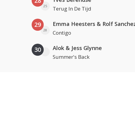
28
25
Terug In De Tijd
Emma Heesters & Rolf Sanche
29
28
Contigo
Alok & Jess Glynne
30
Summer's Back