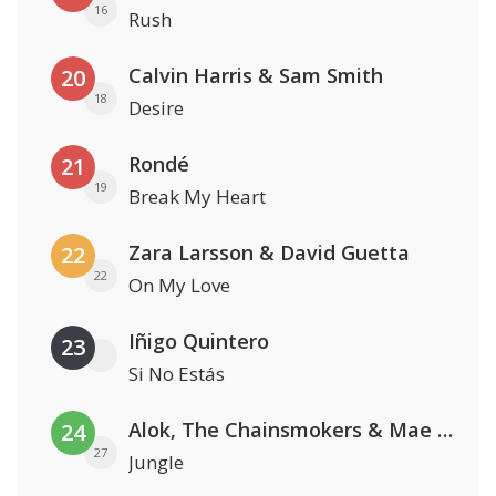
16
Rush
Calvin Harris & Sam Smith
20
18
Desire
Rondé
21
19
Break My Heart
Zara Larsson & David Guetta
22
22
On My Love
Iñigo Quintero
23
Si No Estás
Alok, The Chainsmokers & Mae Stephens
24
27
Jungle