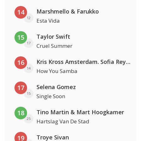
Marshmello & Farukko
14
12
Esta Vida
Taylor Swift
15
17
Cruel Summer
Kris Kross Amsterdam. Sofia Reyes & Tinie Tempah
16
14
How You Samba
Selena Gomez
17
15
Single Soon
Tino Martin & Mart Hoogkamer
18
25
Hartslag Van De Stad
Troye Sivan
19