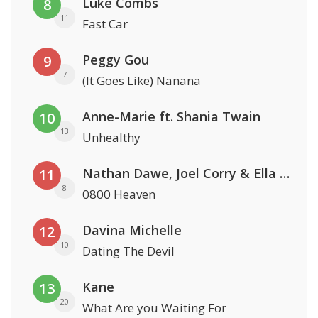
Luke Combs
8
11
Fast Car
Peggy Gou
9
7
(It Goes Like) Nanana
Anne-Marie ft. Shania Twain
10
13
Unhealthy
Nathan Dawe, Joel Corry & Ella Henderson
11
8
0800 Heaven
Davina Michelle
12
10
Dating The Devil
Kane
13
20
What Are you Waiting For