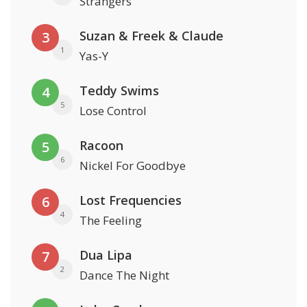
Strangers
Suzan & Freek & Claude
3
1
Yas-Y
Teddy Swims
4
5
Lose Control
Racoon
5
6
Nickel For Goodbye
Lost Frequencies
6
4
The Feeling
Dua Lipa
7
2
Dance The Night