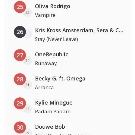
Oliva Rodrigo
25
23
Vampire
Kris Kross Amsterdam, Sera & Conor Maynard
26
Stay (Never Leave)
OneRepublic
27
24
Runaway
Becky G. ft. Omega
28
21
Arranca
Kylie Minogue
29
26
Padam Padam
Douwe Bob
30
29