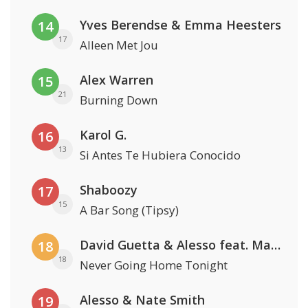
Yves Berendse & Emma Heesters
14
17
Alleen Met Jou
Alex Warren
15
21
Burning Down
Karol G.
16
13
Si Antes Te Hubiera Conocido
Shaboozy
17
15
A Bar Song (Tipsy)
David Guetta & Alesso feat. Madison Love
18
18
Never Going Home Tonight
Alesso & Nate Smith
19