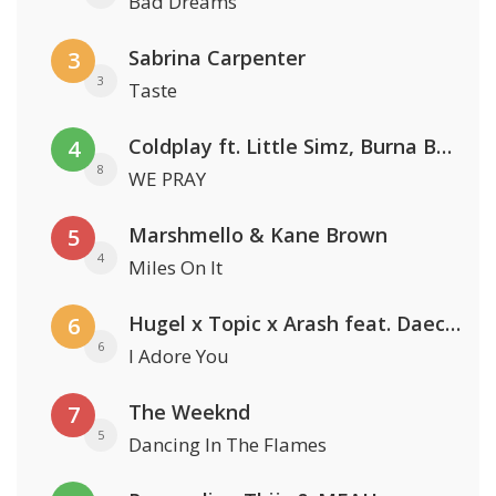
Bad Dreams
Sabrina Carpenter
3
3
Taste
Coldplay ft. Little Simz, Burna Boy, Elyanna & Tini
4
8
WE PRAY
Marshmello & Kane Brown
5
4
Miles On It
Hugel x Topic x Arash feat. Daecolm
6
6
I Adore You
The Weeknd
7
5
Dancing In The Flames