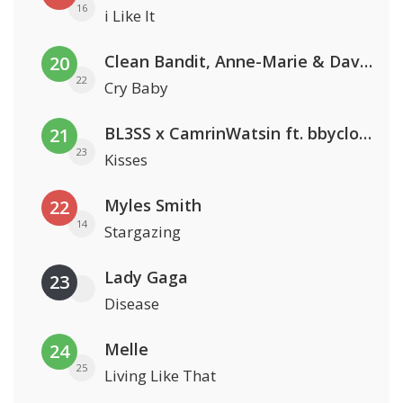
16
i Like It
Clean Bandit, Anne-Marie & David Guetta
20
22
Cry Baby
BL3SS x CamrinWatsin ft. bbyclose
21
23
Kisses
Myles Smith
22
14
Stargazing
Lady Gaga
23
Disease
Melle
24
25
Living Like That