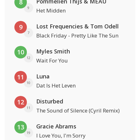
Pommelien Thijs & MEAU
8
9
Het Midden
Lost Frequencies & Tom Odell
9
7
Black Friday - Pretty Like The Sun
Myles Smith
10
12
Wait For You
Luna
11
10
Dat Is Het Leven
Disturbed
12
11
The Sound of Silence (Cyril Remix)
Gracie Abrams
13
19
I Love You, I'm Sorry