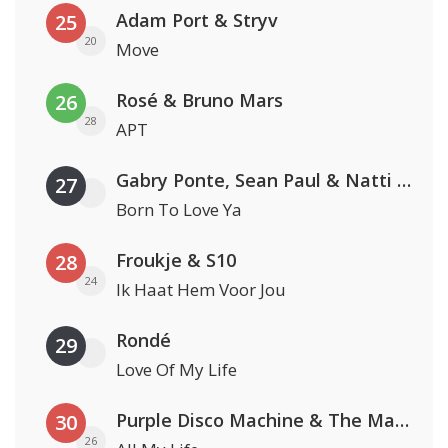
Adam Port & Stryv
25
20
Move
Rosé & Bruno Mars
26
28
APT
Gabry Ponte, Sean Paul & Natti Natasha
27
Born To Love Ya
Froukje & S10
28
24
Ik Haat Hem Voor Jou
Rondé
29
Love Of My Life
Purple Disco Machine & The Magician
30
26