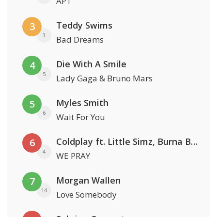
APT
Teddy Swims
3
3
Bad Dreams
Die With A Smile
4
5
Lady Gaga & Bruno Mars
Myles Smith
5
6
Wait For You
Coldplay ft. Little Simz, Burna Boy, Elyanna & Tini
6
4
WE PRAY
Morgan Wallen
7
14
Love Somebody