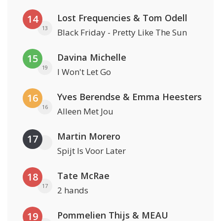
Lost Frequencies & Tom Odell
14
13
Black Friday - Pretty Like The Sun
Davina Michelle
15
19
I Won't Let Go
Yves Berendse & Emma Heesters
16
16
Alleen Met Jou
Martin Morero
17
Spijt Is Voor Later
Tate McRae
18
17
2 hands
Pommelien Thijs & MEAU
19