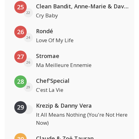
Clean Bandit, Anne-Marie & David Guetta
25
22
Cry Baby
Rondé
26
24
Love Of My Life
Stromae
27
26
Ma Meilleure Ennemie
Chef'Special
28
29
C'est La Vie
Krezip & Danny Vera
29
It All Means Nothing (You're Not Here
Now)
Claude & Zoë Tauran