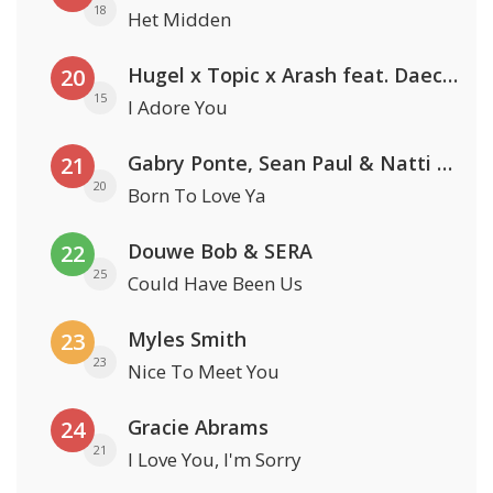
18
Het Midden
Hugel x Topic x Arash feat. Daecolm
20
15
I Adore You
Gabry Ponte, Sean Paul & Natti Natasha
21
20
Born To Love Ya
Douwe Bob & SERA
22
25
Could Have Been Us
Myles Smith
23
23
Nice To Meet You
Gracie Abrams
24
21
I Love You, I'm Sorry