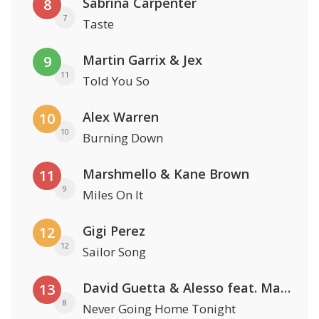
Sabrina Carpenter
8
7
Taste
Martin Garrix & Jex
9
11
Told You So
Alex Warren
10
10
Burning Down
Marshmello & Kane Brown
11
9
Miles On It
Gigi Perez
12
12
Sailor Song
David Guetta & Alesso feat. Madison Love
13
8
Never Going Home Tonight