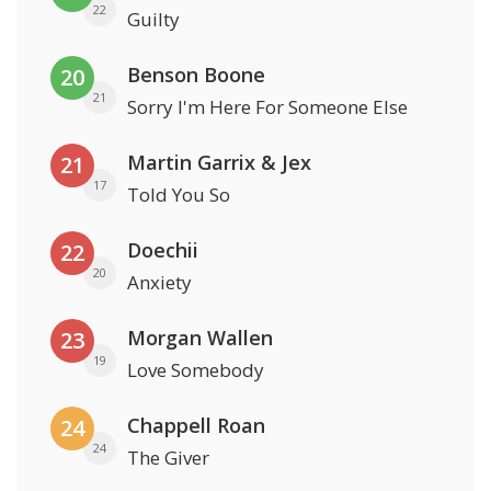
22
Guilty
Benson Boone
20
21
Sorry I'm Here For Someone Else
Martin Garrix & Jex
21
17
Told You So
Doechii
22
20
Anxiety
Morgan Wallen
23
19
Love Somebody
Chappell Roan
24
24
The Giver