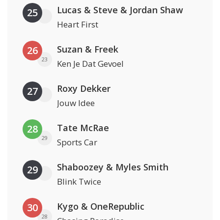
Lucas & Steve & Jordan Shaw
25
Heart First
Suzan & Freek
26
23
Ken Je Dat Gevoel
Roxy Dekker
27
Jouw Idee
Tate McRae
28
29
Sports Car
Shaboozey & Myles Smith
29
Blink Twice
Kygo & OneRepublic
30
28