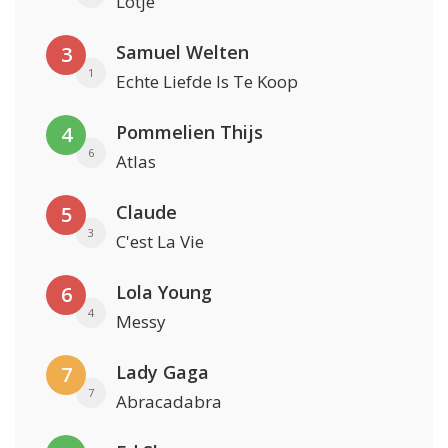
Lotje
Samuel Welten
3
1
Echte Liefde Is Te Koop
Pommelien Thijs
4
6
Atlas
Claude
5
3
C'est La Vie
Lola Young
6
4
Messy
Lady Gaga
7
7
Abracadabra