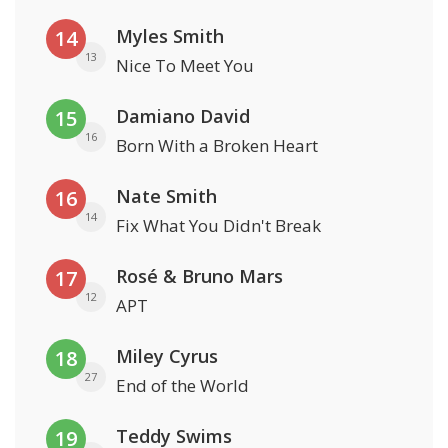
Myles Smith
14
13
Nice To Meet You
Damiano David
15
16
Born With a Broken Heart
Nate Smith
16
14
Fix What You Didn't Break
Rosé & Bruno Mars
17
12
APT
Miley Cyrus
18
27
End of the World
Teddy Swims
19