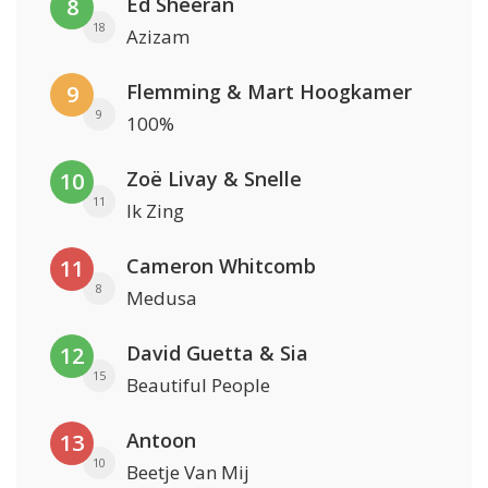
Ed Sheeran
8
18
Azizam
Flemming & Mart Hoogkamer
9
9
100%
Zoë Livay & Snelle
10
11
Ik Zing
Cameron Whitcomb
11
8
Medusa
David Guetta & Sia
12
15
Beautiful People
Antoon
13
10
Beetje Van Mij