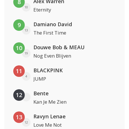
Alex Warren
8
10
Eternity
Damiano David
9
13
The First Time
Douwe Bob & MEAU
10
19
Nog Even Blijven
BLACKPINK
11
4
JUMP
Bente
12
Kan Je Me Zien
Ravyn Lenae
13
12
Love Me Not