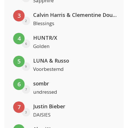
Sapphire
Calvin Harris & Clementine Douglas
3
2
Blessings
HUNTR/X
4
6
Golden
LUNA & Russo
5
9
Voorbestemd
sombr
6
7
undressed
Justin Bieber
7
3
DAISIES