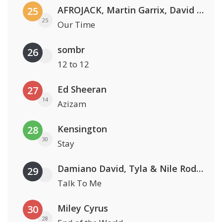
AFROJACK, Martin Garrix, David Guetta & Amél
25
25
Our Time
sombr
26
12 to 12
Ed Sheeran
27
14
Azizam
Kensington
28
30
Stay
Damiano David, Tyla & Nile Rodgers
29
Talk To Me
Miley Cyrus
30
28