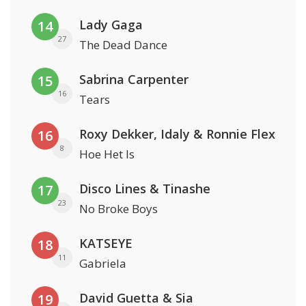
Lady Gaga
14
27
The Dead Dance
Sabrina Carpenter
15
16
Tears
Roxy Dekker, Idaly & Ronnie Flex
16
8
Hoe Het Is
Disco Lines & Tinashe
17
23
No Broke Boys
KATSEYE
18
11
Gabriela
David Guetta & Sia
19