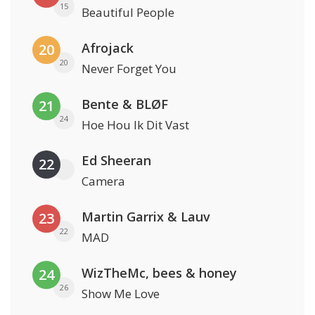
15
Beautiful People
Afrojack
20
20
Never Forget You
Bente & BLØF
21
24
Hoe Hou Ik Dit Vast
Ed Sheeran
22
Camera
Martin Garrix & Lauv
23
22
MAD
WizTheMc, bees & honey
24
26
Show Me Love