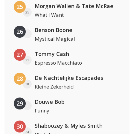
Morgan Wallen & Tate McRae
25
25
What I Want
Benson Boone
26
Mystical Magical
Tommy Cash
27
21
Espresso Macchiato
De Nachtelijke Escapades
28
28
Kleine Zekerheid
Douwe Bob
29
Funny
Shaboozey & Myles Smith
30
24