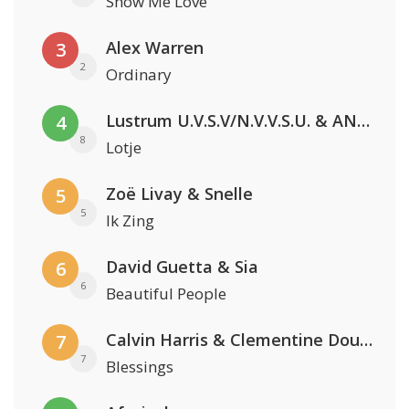
Show Me Love
Alex Warren
3
2
Ordinary
Lustrum U.V.S.V/N.V.V.S.U. & ANNO ONS & Jopke van Dobbenburgh & Roeland Beelen
4
8
Lotje
Zoë Livay & Snelle
5
5
Ik Zing
David Guetta & Sia
6
6
Beautiful People
Calvin Harris & Clementine Douglas
7
7
Blessings