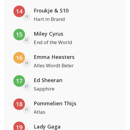
Froukje & S10
14
13
Hart In Brand
Miley Cyrus
15
22
End of the World
Emma Heesters
16
16
Alles Wordt Beter
Ed Sheeran
17
23
Sapphire
Pommelien Thijs
18
12
Atlas
Lady Gaga
19