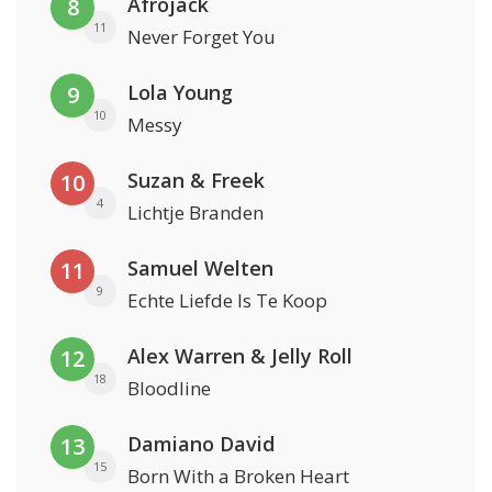
Afrojack
8
11
Never Forget You
Lola Young
9
10
Messy
Suzan & Freek
10
4
Lichtje Branden
Samuel Welten
11
9
Echte Liefde Is Te Koop
Alex Warren & Jelly Roll
12
18
Bloodline
Damiano David
13
15
Born With a Broken Heart