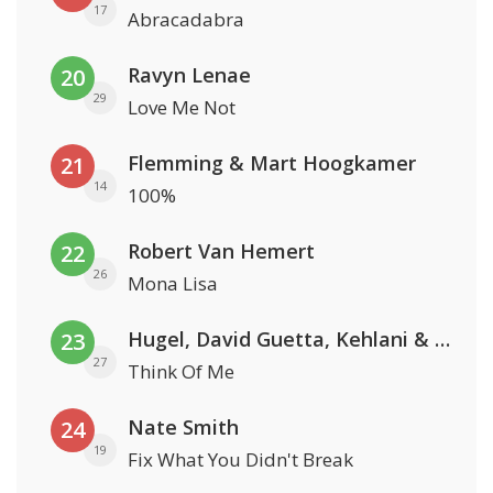
17
Abracadabra
Ravyn Lenae
20
29
Love Me Not
Flemming & Mart Hoogkamer
21
14
100%
Robert Van Hemert
22
26
Mona Lisa
Hugel, David Guetta, Kehlani & Daecolm
23
27
Think Of Me
Nate Smith
24
19
Fix What You Didn't Break