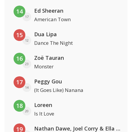
Ed Sheeran
14
17
American Town
Dua Lipa
15
12
Dance The Night
Zoë Tauran
16
23
Monster
Peggy Gou
17
14
(It Goes Like) Nanana
Loreen
18
20
Is It Love
Nathan Dawe, Joel Corry & Ella Henderson
19