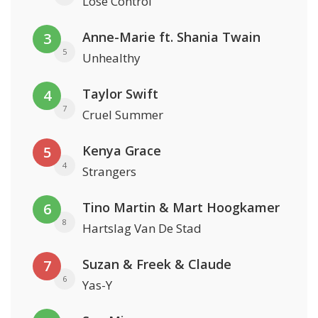
Lose Control
Anne-Marie ft. Shania Twain
3
5
Unhealthy
Taylor Swift
4
7
Cruel Summer
Kenya Grace
5
4
Strangers
Tino Martin & Mart Hoogkamer
6
8
Hartslag Van De Stad
Suzan & Freek & Claude
7
6
Yas-Y