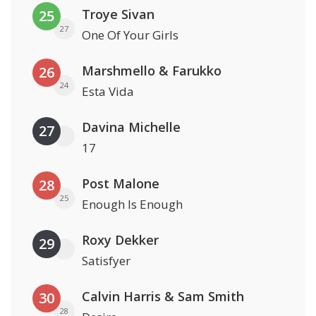
Troye Sivan
25
27
One Of Your Girls
Marshmello & Farukko
26
24
Esta Vida
Davina Michelle
27
17
Post Malone
28
25
Enough Is Enough
Roxy Dekker
29
Satisfyer
Calvin Harris & Sam Smith
30
28