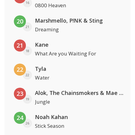
16
0800 Heaven
Marshmello, P!NK & Sting
20
21
Dreaming
Kane
21
18
What Are you Waiting For
Tyla
22
22
Water
Alok, The Chainsmokers & Mae Stephens
23
19
Jungle
Noah Kahan
24
26
Stick Season