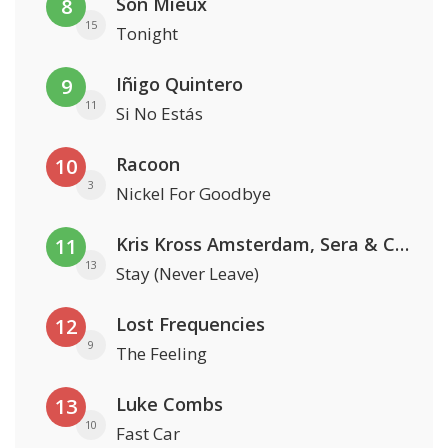
Son Mieux
8
15
Tonight
Iñigo Quintero
9
11
Si No Estás
Racoon
10
3
Nickel For Goodbye
Kris Kross Amsterdam, Sera & Conor Maynard
11
13
Stay (Never Leave)
Lost Frequencies
12
9
The Feeling
Luke Combs
13
10
Fast Car