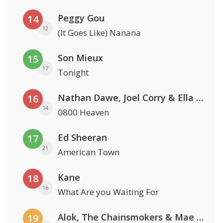
Peggy Gou
14
12
(It Goes Like) Nanana
Son Mieux
15
17
Tonight
Nathan Dawe, Joel Corry & Ella Henderson
16
14
0800 Heaven
Ed Sheeran
17
21
American Town
Kane
18
16
What Are you Waiting For
Alok, The Chainsmokers & Mae Stephens
19