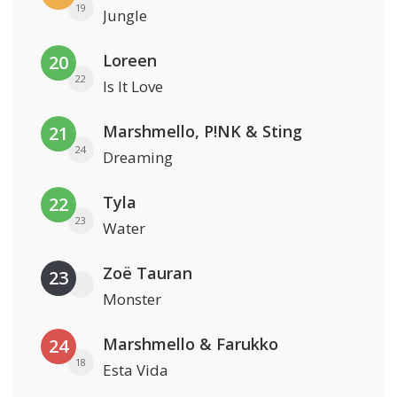
19
Jungle
Loreen
20
22
Is It Love
Marshmello, P!NK & Sting
21
24
Dreaming
Tyla
22
23
Water
Zoë Tauran
23
Monster
Marshmello & Farukko
24
18
Esta Vida