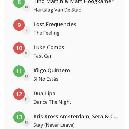
Tino Martin & Mart Hoogkamer
8
10
Hartslag Van De Stad
Lost Frequencies
9
7
The Feeling
Luke Combs
10
8
Fast Car
Iñigo Quintero
11
13
Si No Estás
Dua Lipa
12
11
Dance The Night
Kris Kross Amsterdam, Sera & Conor Maynard
13
15
Stay (Never Leave)