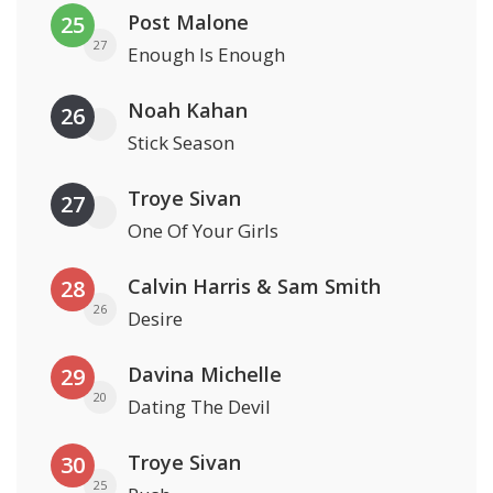
Post Malone
25
27
Enough Is Enough
Noah Kahan
26
Stick Season
Troye Sivan
27
One Of Your Girls
Calvin Harris & Sam Smith
28
26
Desire
Davina Michelle
29
20
Dating The Devil
Troye Sivan
30
25