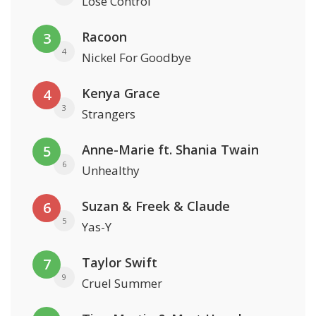
Lose Control
Racoon
3
4
Nickel For Goodbye
Kenya Grace
4
3
Strangers
Anne-Marie ft. Shania Twain
5
6
Unhealthy
Suzan & Freek & Claude
6
5
Yas-Y
Taylor Swift
7
9
Cruel Summer