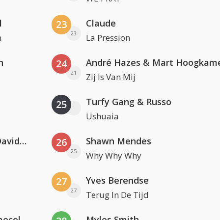
l
Claude
23
23
n
La Pression
n
André Hazes & Mart Hoogkam
24
21
Zij Is Van Mij
Turfy Gang & Russo
25
Ushuaia
Clean Bandit, Anne-Marie & David Guetta
Shawn Mendes
26
25
Why Why Why
Yves Berendse
27
27
Terug In De Tijd
Hugel x Topic x Arash feat. Daecolm
Myles Smith