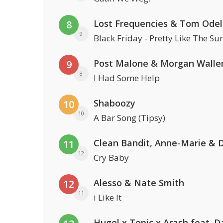
Lost Frequencies & Tom Odel
8
9
Black Friday - Pretty Like The Su
Post Malone & Morgan Walle
9
8
I Had Some Help
Shaboozy
10
10
A Bar Song (Tipsy)
11
12
Cry Baby
Alesso & Nate Smith
12
11
i Like It