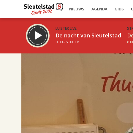
NIEUWS
AGENDA
GIDS
LUISTER LIVE:
ST
De nacht van Sleutelstad
De
0.00 - 6.00 uur
6.0
17.00
Inklappen