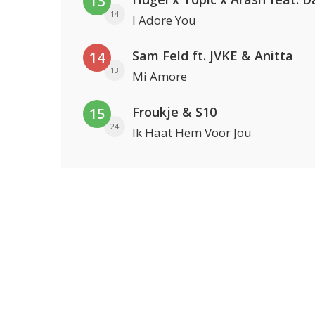
13
14
I Adore You
Sam Feld ft. JVKE & Anitta
14
13
Mi Amore
Froukje & S10
15
24
Ik Haat Hem Voor Jou