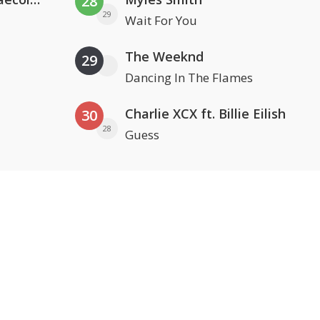
28
29
Wait For You
The Weeknd
29
Dancing In The Flames
Charlie XCX ft. Billie Eilish
30
28
Guess