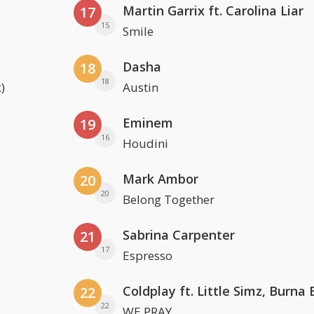
Martin Garrix ft. Carolina Liar
17
15
Smile
Dasha
18
18
)
Austin
Eminem
19
16
Houdini
Mark Ambor
20
20
Belong Together
Sabrina Carpenter
21
17
Espresso
22
22
WE PRAY