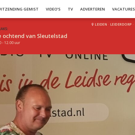
UITZENDING GEMIST
VIDEO’S
TV
ADVERTEREN
VACATURE
LEIDEN
·
LEIDERDORP
·
RAKS:
 ochtend van Sleutelstad
0 - 12.00 uur