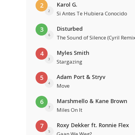
Karol G.
2
2
Si Antes Te Hubiera Conocido
Disturbed
3
6
The Sound of Silence (Cyril Remix
Myles Smith
4
3
Stargazing
Adam Port & Stryv
5
4
Move
Marshmello & Kane Brown
6
7
Miles On It
Roxy Dekker ft. Ronnie Flex
7
5
Gaan We Weg?