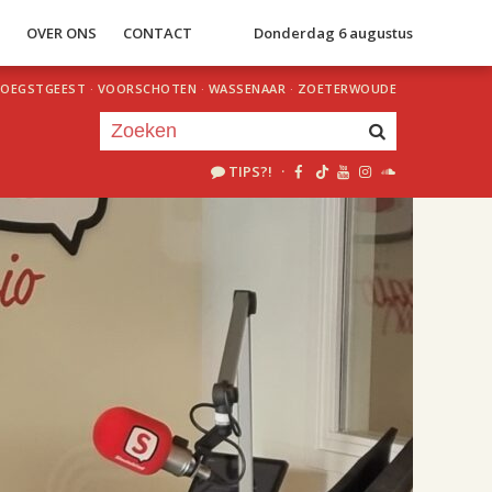
S
OVER ONS
CONTACT
Donderdag 6 augustus
OEGSTGEEST
·
VOORSCHOTEN
·
WASSENAAR
·
ZOETERWOUDE
TIPS?!
·
Je luistert nu naar
uur 1 van 2
«
Vorig uur
Volgend uur
»
18.00