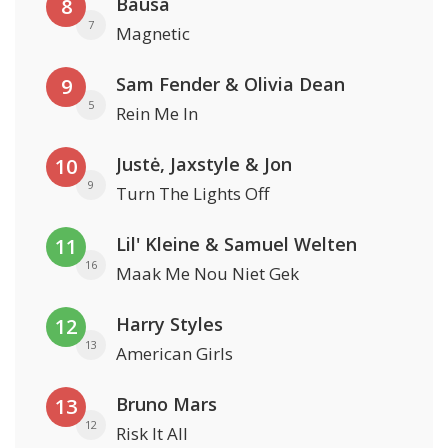
Bausa
8
7
Magnetic
Sam Fender & Olivia Dean
9
5
Rein Me In
Justė, Jaxstyle & Jon
10
9
Turn The Lights Off
Lil' Kleine & Samuel Welten
11
16
Maak Me Nou Niet Gek
Harry Styles
12
13
American Girls
Bruno Mars
13
12
Risk It All