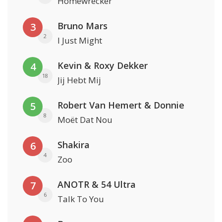
Homewrecker
Bruno Mars
3
2
I Just Might
Kevin & Roxy Dekker
4
18
Jij Hebt Mij
Robert Van Hemert & Donnie
5
8
Moët Dat Nou
Shakira
6
4
Zoo
ANOTR & 54 Ultra
7
6
Talk To You