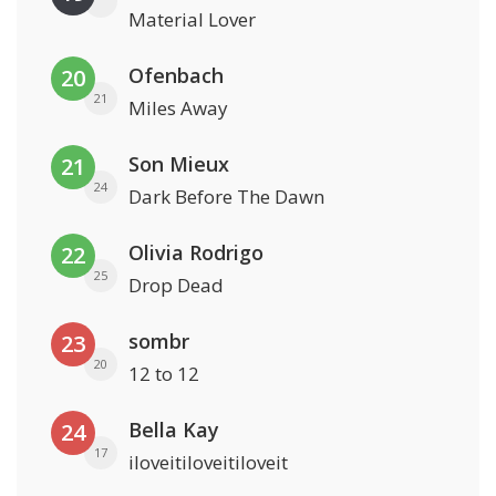
Material Lover
Ofenbach
20
21
Miles Away
Son Mieux
21
24
Dark Before The Dawn
Olivia Rodrigo
22
25
Drop Dead
sombr
23
20
12 to 12
Bella Kay
24
17
iloveitiloveitiloveit