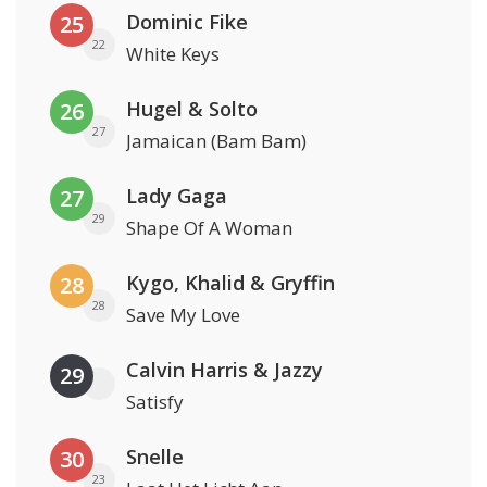
Dominic Fike
25
22
White Keys
Hugel & Solto
26
27
Jamaican (Bam Bam)
Lady Gaga
27
29
Shape Of A Woman
Kygo, Khalid & Gryffin
28
28
Save My Love
Calvin Harris & Jazzy
29
Satisfy
Snelle
30
23