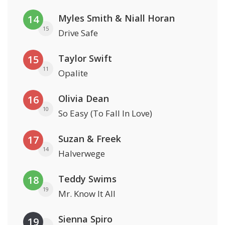
Myles Smith & Niall Horan
14
15
Drive Safe
Taylor Swift
15
11
Opalite
Olivia Dean
16
10
So Easy (To Fall In Love)
Suzan & Freek
17
14
Halverwege
Teddy Swims
18
19
Mr. Know It All
Sienna Spiro
19