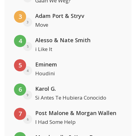
Gaan We Weg?
Adam Port & Stryv
3
3
Move
Alesso & Nate Smith
4
5
i Like It
Eminem
5
4
Houdini
Karol G.
6
9
Si Antes Te Hubiera Conocido
Post Malone & Morgan Wallen
7
6
I Had Some Help