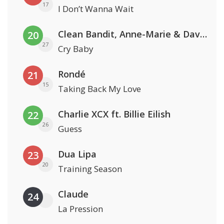
17
I Don’t Wanna Wait
Clean Bandit, Anne-Marie & David Guetta
20
27
Cry Baby
Rondé
21
15
Taking Back My Love
Charlie XCX ft. Billie Eilish
22
26
Guess
Dua Lipa
23
20
Training Season
Claude
24
La Pression