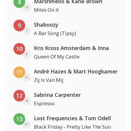
Marshmello & Kane Brown
8
13
Miles On It
Shaboozy
9
7
A Bar Song (Tipsy)
Kris Kross Amsterdam & Inna
10
8
Queen Of My Castle
André Hazes & Mart Hoogkamer
11
11
Zij Is Van Mij
Sabrina Carpenter
12
10
Espresso
Lost Frequencies & Tom Odell
13
21
Black Friday - Pretty Like The Sun