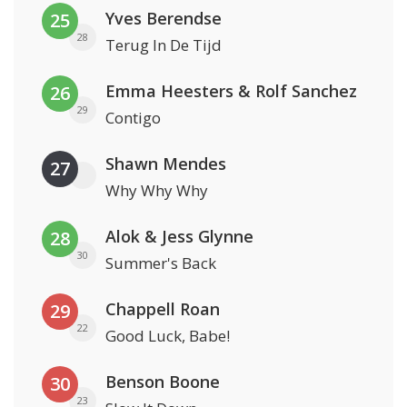
Yves Berendse
25
28
Terug In De Tijd
Emma Heesters & Rolf Sanchez
26
29
Contigo
Shawn Mendes
27
Why Why Why
Alok & Jess Glynne
28
30
Summer's Back
Chappell Roan
29
22
Good Luck, Babe!
Benson Boone
30
23