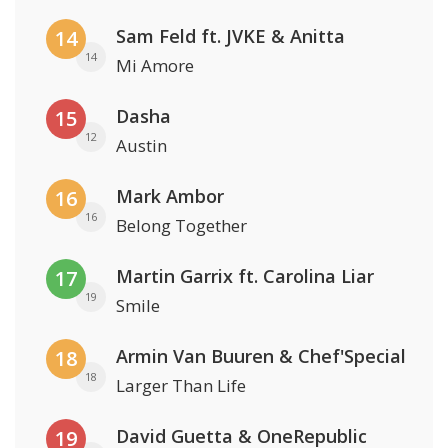
Sam Feld ft. JVKE & Anitta
14
14
Mi Amore
Dasha
15
12
Austin
Mark Ambor
16
16
Belong Together
Martin Garrix ft. Carolina Liar
17
19
Smile
Armin Van Buuren & Chef'Special
18
18
Larger Than Life
David Guetta & OneRepublic
19