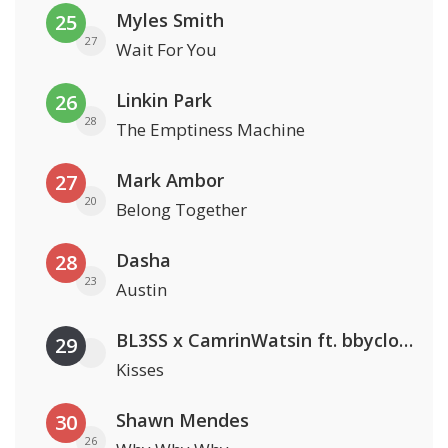
Myles Smith
25
27
Wait For You
Linkin Park
26
28
The Emptiness Machine
Mark Ambor
27
20
Belong Together
Dasha
28
23
Austin
BL3SS x CamrinWatsin ft. bbyclose
29
Kisses
Shawn Mendes
30
26