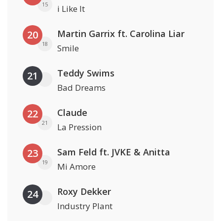
15
i Like It
Martin Garrix ft. Carolina Liar
20
18
Smile
Teddy Swims
21
Bad Dreams
Claude
22
21
La Pression
Sam Feld ft. JVKE & Anitta
23
19
Mi Amore
Roxy Dekker
24
Industry Plant