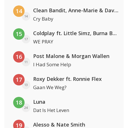
Clean Bandit, Anne-Marie & David Guetta
14
14
Cry Baby
Coldplay ft. Little Simz, Burna Boy, Elyanna & Tini
15
17
WE PRAY
Post Malone & Morgan Wallen
16
11
I Had Some Help
Roxy Dekker ft. Ronnie Flex
17
13
Gaan We Weg?
Luna
18
24
Dat Is Het Leven
Alesso & Nate Smith
19