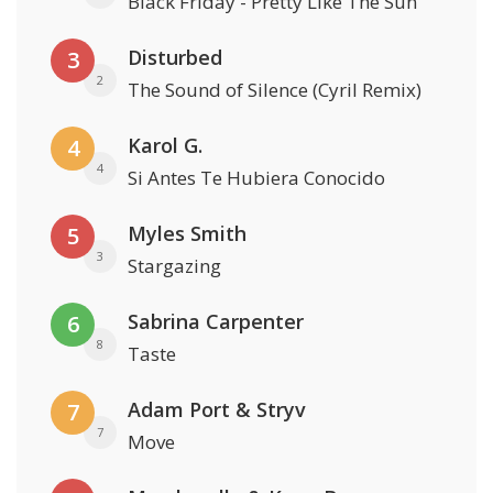
Black Friday - Pretty Like The Sun
Disturbed
3
2
The Sound of Silence (Cyril Remix)
Karol G.
4
4
Si Antes Te Hubiera Conocido
Myles Smith
5
3
Stargazing
Sabrina Carpenter
6
8
Taste
Adam Port & Stryv
7
7
Move