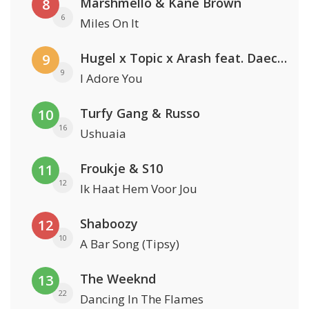
Marshmello & Kane Brown
8
6
Miles On It
Hugel x Topic x Arash feat. Daecolm
9
9
I Adore You
Turfy Gang & Russo
10
16
Ushuaia
Froukje & S10
11
12
Ik Haat Hem Voor Jou
Shaboozy
12
10
A Bar Song (Tipsy)
The Weeknd
13
22
Dancing In The Flames