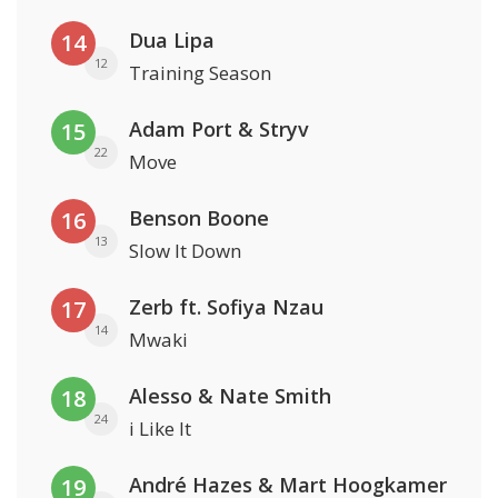
Dua Lipa
14
12
Training Season
Adam Port & Stryv
15
22
Move
Benson Boone
16
13
Slow It Down
Zerb ft. Sofiya Nzau
17
14
Mwaki
Alesso & Nate Smith
18
24
i Like It
André Hazes & Mart Hoogkamer
19