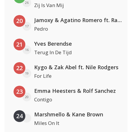
26
Zij Is Van Mij
Jamoxy & Agatino Romero ft. Raffaella Carrà
20
17
Pedro
Yves Berendse
21
16
Terug In De Tijd
Kygo & Zak Abel ft. Nile Rodgers
22
19
For Life
Emma Heesters & Rolf Sanchez
23
20
Contigo
Marshmello & Kane Brown
24
Miles On It