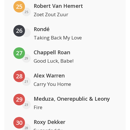
Robert Van Hemert
25
25
Zoet Zout Zuur
Rondé
26
Taking Back My Love
Chappell Roan
27
29
Good Luck, Babe!
Alex Warren
28
21
Carry You Home
Meduza, Onerepublic & Leony
29
23
Fire
Roxy Dekker
30
28