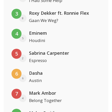
I Had Some Help
Roxy Dekker ft. Ronnie Flex
3
8
Gaan We Weg?
Eminem
4
5
Houdini
Sabrina Carpenter
5
2
Espresso
Dasha
6
6
Austin
Mark Ambor
7
4
Belong Together