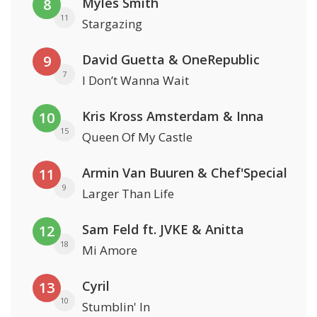
Myles Smith
8
11
Stargazing
David Guetta & OneRepublic
9
7
I Don’t Wanna Wait
Kris Kross Amsterdam & Inna
10
15
Queen Of My Castle
Armin Van Buuren & Chef'Special
11
9
Larger Than Life
Sam Feld ft. JVKE & Anitta
12
18
Mi Amore
Cyril
13
10
Stumblin' In