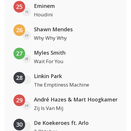
Eminem
25
19
Houdini
Shawn Mendes
26
26
Why Why Why
Myles Smith
27
28
Wait For You
Linkin Park
28
The Emptiness Machine
André Hazes & Mart Hoogkamer
29
24
Zij Is Van Mij
De Koekeroes ft. Arlo
30