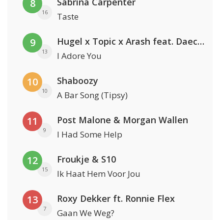
Sabrina Carpenter
8
16
Taste
Hugel x Topic x Arash feat. Daecolm
9
13
I Adore You
Shaboozy
10
10
A Bar Song (Tipsy)
Post Malone & Morgan Wallen
11
9
I Had Some Help
Froukje & S10
12
15
Ik Haat Hem Voor Jou
Roxy Dekker ft. Ronnie Flex
13
7
Gaan We Weg?