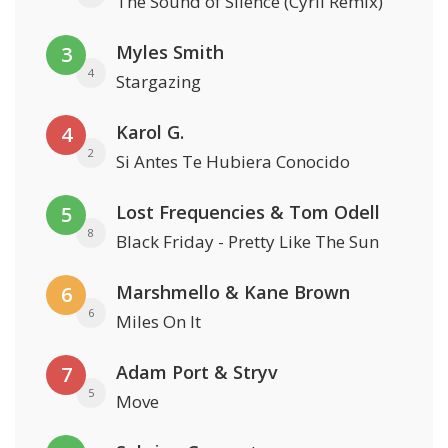
The Sound of Silence (Cyril Remix)
Myles Smith
3
4
Stargazing
Karol G.
4
2
Si Antes Te Hubiera Conocido
Lost Frequencies & Tom Odell
5
8
Black Friday - Pretty Like The Sun
Marshmello & Kane Brown
6
6
Miles On It
Adam Port & Stryv
7
5
Move