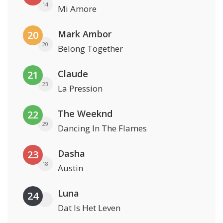
14
Mi Amore
Mark Ambor
20
20
Belong Together
Claude
21
23
La Pression
The Weeknd
22
29
Dancing In The Flames
Dasha
23
18
Austin
Luna
24
Dat Is Het Leven