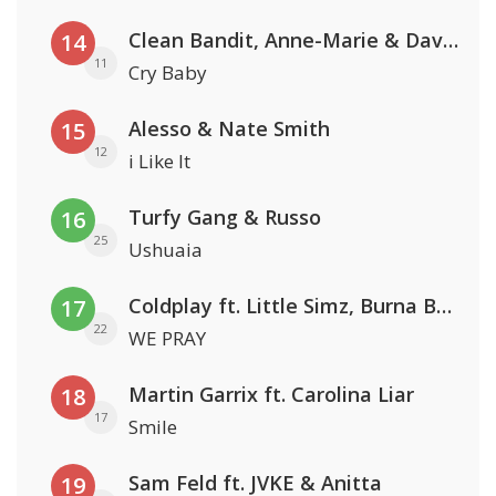
Clean Bandit, Anne-Marie & David Guetta
14
11
Cry Baby
Alesso & Nate Smith
15
12
i Like It
Turfy Gang & Russo
16
25
Ushuaia
Coldplay ft. Little Simz, Burna Boy, Elyanna & Tini
17
22
WE PRAY
Martin Garrix ft. Carolina Liar
18
17
Smile
Sam Feld ft. JVKE & Anitta
19