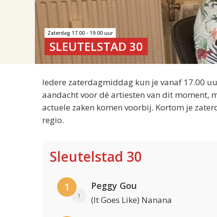
Zaterdag 17.00 - 19.00 uur
SLEUTELSTAD 30
Iedere zaterdagmiddag kun je vanaf 17.00 uur
aandacht voor dé artiesten van dit moment, m
actuele zaken komen voorbij. Kortom je zater
regio.
Sleutelstad 30
Peggy Gou
1
1
(It Goes Like) Nanana