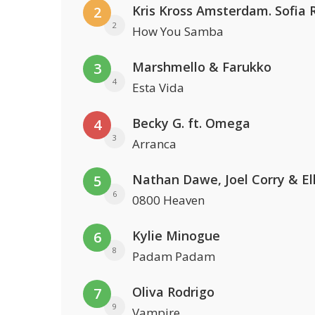
2
2
How You Samba
Marshmello & Farukko
3
4
Esta Vida
Becky G. ft. Omega
4
3
Arranca
5
6
0800 Heaven
Kylie Minogue
6
8
Padam Padam
Oliva Rodrigo
7
9
Vampire