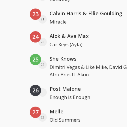
Calvin Harris & Ellie Goulding
23
21
Miracle
Alok & Ava Max
24
22
Car Keys (Ayla)
She Knows
25
27
Dimitri Vegas & Like Mike, David 
Afro Bros ft. Akon
Post Malone
26
Enough is Enough
Melle
27
23
Old Summers