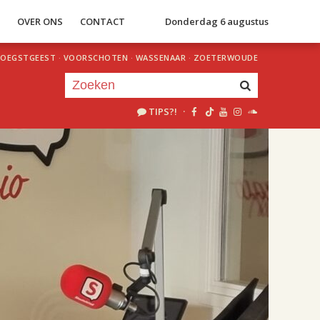
S
OVER ONS
CONTACT
Donderdag 6 augustus
OEGSTGEEST
·
VOORSCHOTEN
·
WASSENAAR
·
ZOETERWOUDE
TIPS?!
·
Je luistert nu naar
uur 1 van 2
«
Vorig uur
Volgend uur
»
18.00