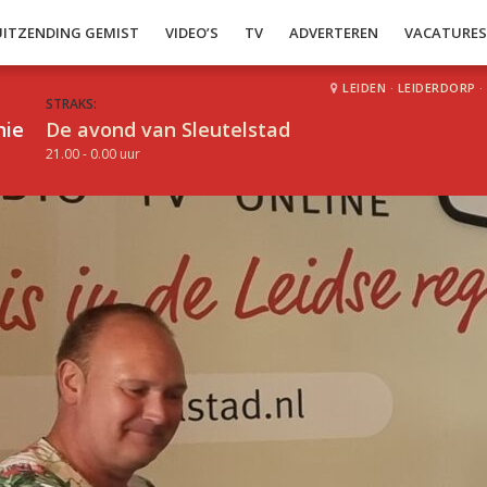
UITZENDING GEMIST
VIDEO’S
TV
ADVERTEREN
VACATURE
LEIDEN
·
LEIDERDORP
·
STRAKS:
hie
De avond van Sleutelstad
21.00 - 0.00 uur