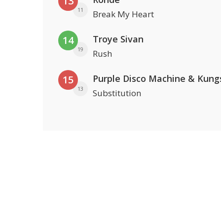
13
11
Break My Heart
Troye Sivan
14
19
Rush
Purple Disco Machine & Kung
15
13
Substitution