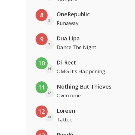
OneRepublic
8
5
Runaway
Dua Lipa
9
7
Dance The Night
Di-Rect
10
14
OMG It's Happening
Nothing But Thieves
11
12
Overcome
Loreen
12
10
Tattoo
Rondé