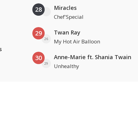
Miracles
28
Chef'Special
Twan Ray
29
26
My Hot Air Balloon
s
Anne-Marie ft. Shania Twain
30
29
Unhealthy