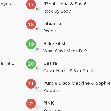
Kris Kross Amsterdam. Sofia Reyes & Tinie Tempah
R3hab, Inna & Sash!
17
15
Rock My Body
Libianca
18
16
People
Billie Eilish
19
25
What Was I Made For?
Nathan Dawe, Joel Corry & Ella Henderson
Desire
20
24
Calvin Harris & Sam Smith
21
17
Paradise
P!NK
22
20
Runaway