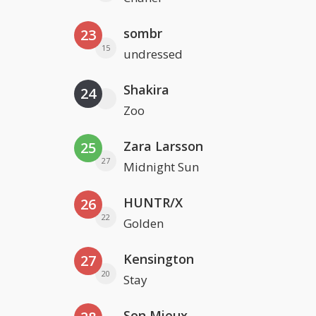
sombr
23
15
undressed
Shakira
24
Zoo
Zara Larsson
25
27
Midnight Sun
HUNTR/X
26
22
Golden
Kensington
27
20
Stay
Son Mieux