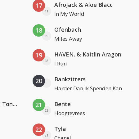
Afrojack & Aloe Blacc
17
11
In My World
Ofenbach
18
19
Miles Away
HAVEN. & Kaitlin Aragon
19
18
I Run
Bankzitters
20
Harder Dan Ik Spenden Kan
David Guetta, Teddy Swims & Tones And I
Bente
21
23
Hoogtevrees
Tyla
22
21
Chanel