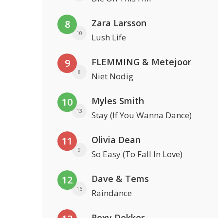
Zara Larsson
8
10
Lush Life
FLEMMING & Metejoor
9
8
Niet Nodig
Myles Smith
10
13
Stay (If You Wanna Dance)
Olivia Dean
11
9
So Easy (To Fall In Love)
Dave & Tems
12
16
Raindance
Roxy Dekker