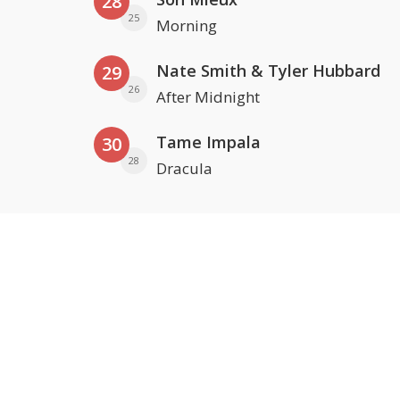
28
25
Morning
Nate Smith & Tyler Hubbard
29
26
After Midnight
Tame Impala
30
28
Dracula