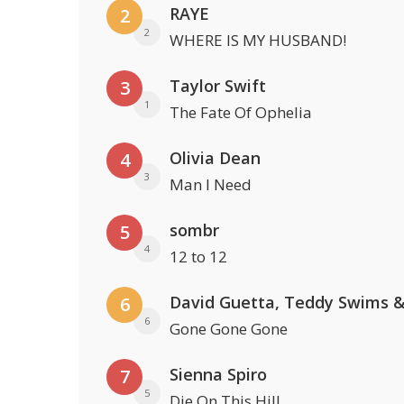
RAYE
2
2
WHERE IS MY HUSBAND!
Taylor Swift
3
1
The Fate Of Ophelia
Olivia Dean
4
3
Man I Need
sombr
5
4
12 to 12
6
6
Gone Gone Gone
Sienna Spiro
7
5
Die On This Hill