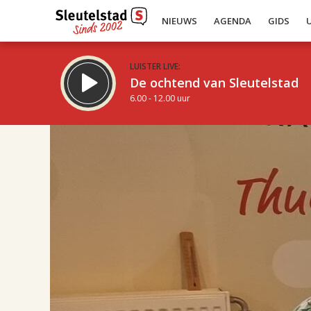
NIEUWS
AGENDA
GIDS
LUISTER LIVE:
De ochtend van Sleutelstad
6.00 - 12.00 uur
17.00
Inklappen