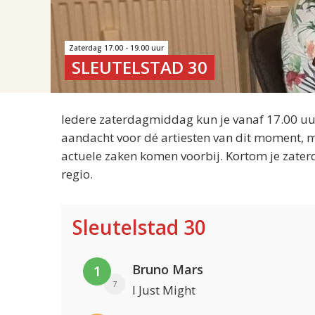
Zaterdag 17.00 - 19.00 uur
SLEUTELSTAD 30
Iedere zaterdagmiddag kun je vanaf 17.00 uur
aandacht voor dé artiesten van dit moment, m
actuele zaken komen voorbij. Kortom je zater
regio.
Sleutelstad 30
Bruno Mars
1
7
I Just Might