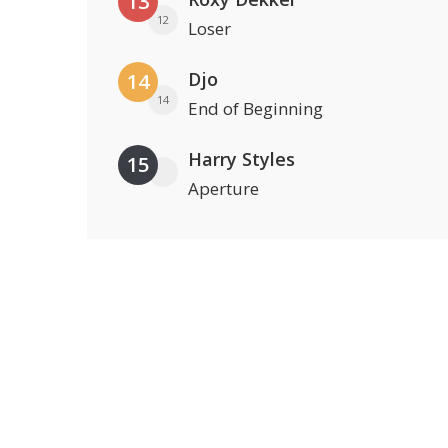
13
12
Loser
Djo
14
14
End of Beginning
Harry Styles
15
Aperture