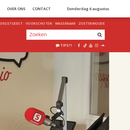
S
OVER ONS
CONTACT
Donderdag 6 augustus
OEGSTGEEST
·
VOORSCHOTEN
·
WASSENAAR
·
ZOETERWOUDE
TIPS?!
·
Je luistert nu naar
uur 1 van 2
«
Vorig uur
Volgend uur
»
18.00