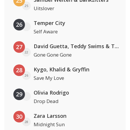
25
25
Uitslover
Temper City
26
Self Aware
David Guetta, Teddy Swims & Tones And I
27
22
Gone Gone Gone
Kygo, Khalid & Gryffin
28
26
Save My Love
Olivia Rodrigo
29
Drop Dead
Zara Larsson
30
28
Midnight Sun