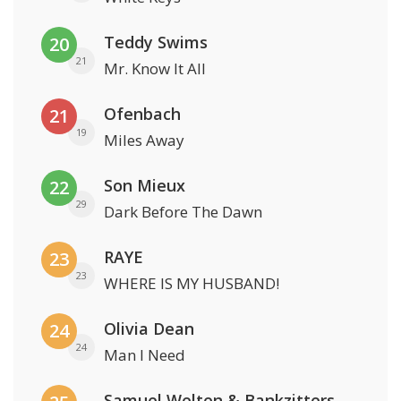
Teddy Swims
20
21
Mr. Know It All
Ofenbach
21
19
Miles Away
Son Mieux
22
29
Dark Before The Dawn
RAYE
23
23
WHERE IS MY HUSBAND!
Olivia Dean
24
24
Man I Need
Samuel Welten & Bankzitters