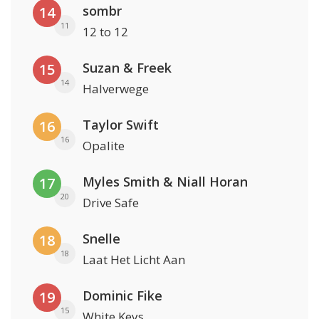
sombr
14
11
12 to 12
Suzan & Freek
15
14
Halverwege
Taylor Swift
16
16
Opalite
Myles Smith & Niall Horan
17
20
Drive Safe
Snelle
18
18
Laat Het Licht Aan
Dominic Fike
19
15
White Keys