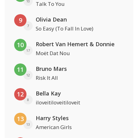
10
Talk To You
Olivia Dean
9
7
So Easy (To Fall In Love)
Robert Van Hemert & Donnie
10
17
Moët Dat Nou
Bruno Mars
11
12
Risk It All
Bella Kay
12
8
iloveitiloveitiloveit
Harry Styles
13
13
American Girls