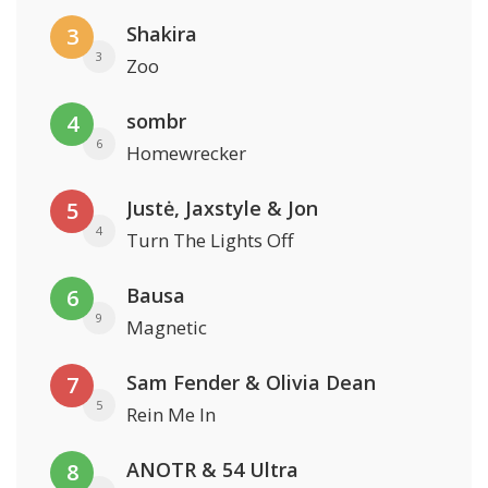
Shakira
3
3
Zoo
sombr
4
6
Homewrecker
Justė, Jaxstyle & Jon
5
4
Turn The Lights Off
Bausa
6
9
Magnetic
Sam Fender & Olivia Dean
7
5
Rein Me In
ANOTR & 54 Ultra
8