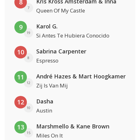
Kris Kross Amsterdam & Inna
8
7
Queen Of My Castle
Karol G.
9
19
Si Antes Te Hubiera Conocido
Sabrina Carpenter
10
8
Espresso
André Hazes & Mart Hoogkamer
11
12
Zij Is Van Mij
Dasha
12
10
Austin
Marshmello & Kane Brown
13
15
Miles On It