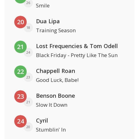
26
Smile
Dua Lipa
20
18
Training Season
Lost Frequencies & Tom Odell
21
24
Black Friday - Pretty Like The Sun
Chappell Roan
22
23
Good Luck, Babe!
Benson Boone
23
21
Slow It Down
Cyril
24
20
Stumblin' In