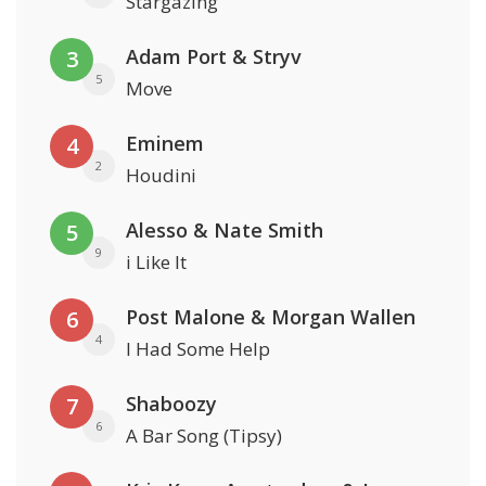
Stargazing
Adam Port & Stryv
3
5
Move
Eminem
4
2
Houdini
Alesso & Nate Smith
5
9
i Like It
Post Malone & Morgan Wallen
6
4
I Had Some Help
Shaboozy
7
6
A Bar Song (Tipsy)