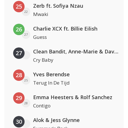
Zerb ft. Sofiya Nzau
25
22
Mwaki
Charlie XCX ft. Billie Eilish
26
27
Guess
Clean Bandit, Anne-Marie & David Guetta
27
Cry Baby
Yves Berendse
28
25
Terug In De Tijd
Emma Heesters & Rolf Sanchez
29
28
Contigo
Alok & Jess Glynne
30