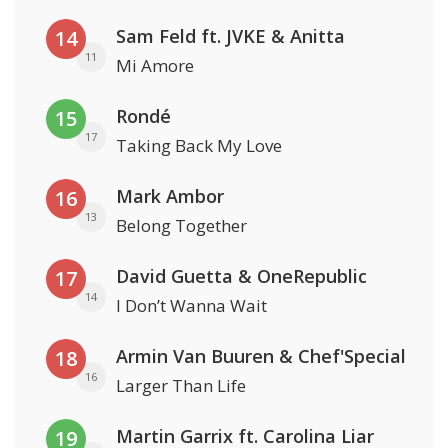
Sam Feld ft. JVKE & Anitta
14
11
Mi Amore
Rondé
15
17
Taking Back My Love
Mark Ambor
16
13
Belong Together
David Guetta & OneRepublic
17
14
I Don’t Wanna Wait
Armin Van Buuren & Chef'Special
18
16
Larger Than Life
Martin Garrix ft. Carolina Liar
19