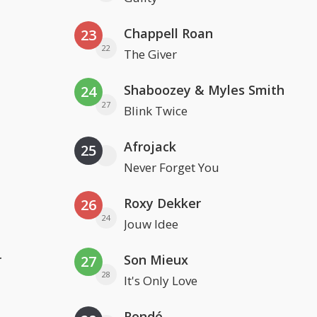
Chappell Roan
23
22
The Giver
Shaboozey & Myles Smith
24
27
Blink Twice
Afrojack
25
Never Forget You
Roxy Dekker
26
24
Jouw Idee
r
Son Mieux
27
28
It's Only Love
Rondé