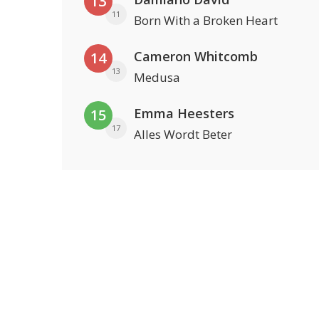
13
11
Born With a Broken Heart
Cameron Whitcomb
14
13
Medusa
Emma Heesters
15
17
Alles Wordt Beter