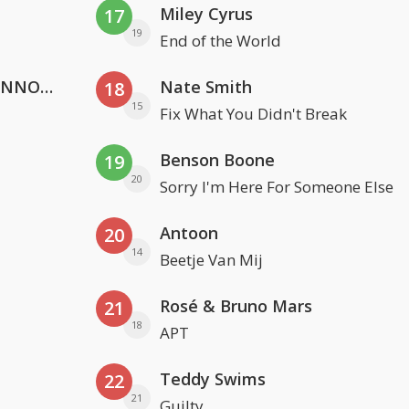
Miley Cyrus
17
19
End of the World
Lustrum U.V.S.V/N.V.V.S.U. & ANNO ONS & Jopke van Dobbenburgh & Roeland Beelen
Nate Smith
18
15
Fix What You Didn't Break
Benson Boone
19
20
Sorry I'm Here For Someone Else
Antoon
20
14
Beetje Van Mij
Rosé & Bruno Mars
21
18
APT
Teddy Swims
22
21
Guilty