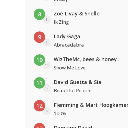
Zoë Livay & Snelle
8
9
Ik Zing
Lady Gaga
9
8
Abracadabra
WizTheMc, bees & honey
10
16
Show Me Love
David Guetta & Sia
11
12
Beautiful People
Flemming & Mart Hoogkame
12
10
100%
Damiano David