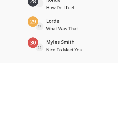
28
How Do I Feel
Lorde
29
29
What Was That
Myles Smith
30
26
Nice To Meet You