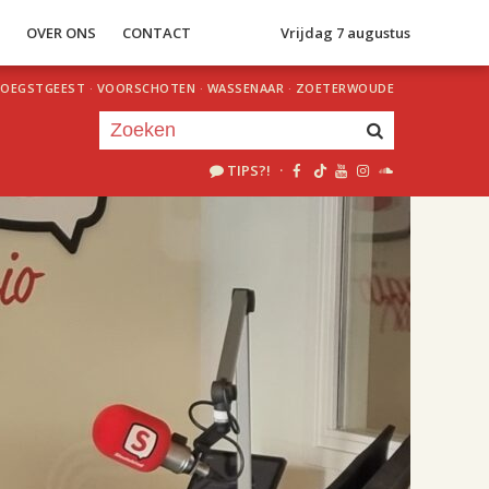
S
OVER ONS
CONTACT
Vrijdag 7 augustus
OEGSTGEEST
·
VOORSCHOTEN
·
WASSENAAR
·
ZOETERWOUDE
TIPS?!
·
Je luistert nu naar
uur 1 van 2
«
Vorig uur
Volgend uur
»
18.00