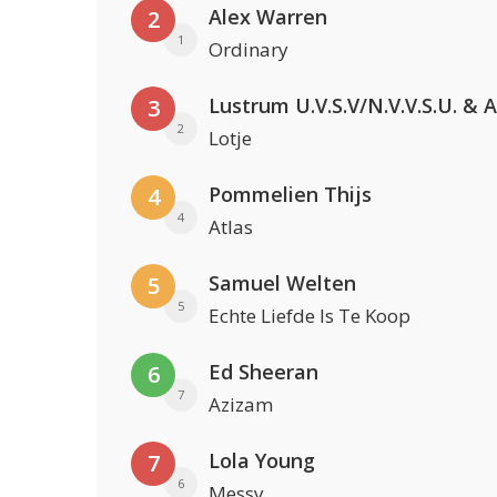
Alex Warren
2
1
Ordinary
3
2
Lotje
Pommelien Thijs
4
4
Atlas
Samuel Welten
5
5
Echte Liefde Is Te Koop
Ed Sheeran
6
7
Azizam
Lola Young
7
6
Messy