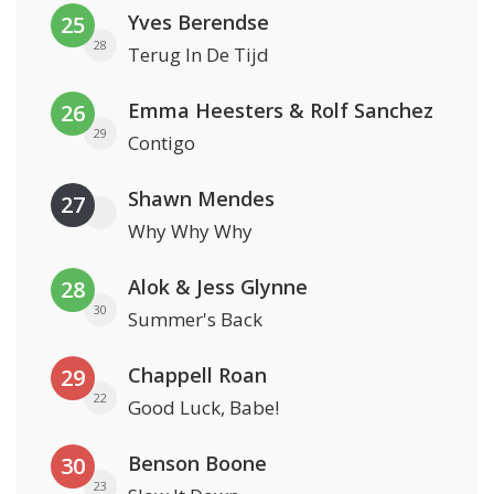
Yves Berendse
25
28
Terug In De Tijd
Emma Heesters & Rolf Sanchez
26
29
Contigo
Shawn Mendes
27
Why Why Why
Alok & Jess Glynne
28
30
Summer's Back
Chappell Roan
29
22
Good Luck, Babe!
Benson Boone
30
23