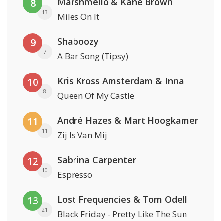
Marshmello & Kane Brown
8
13
Miles On It
Shaboozy
9
7
A Bar Song (Tipsy)
Kris Kross Amsterdam & Inna
10
8
Queen Of My Castle
André Hazes & Mart Hoogkamer
11
11
Zij Is Van Mij
Sabrina Carpenter
12
10
Espresso
Lost Frequencies & Tom Odell
13
21
Black Friday - Pretty Like The Sun