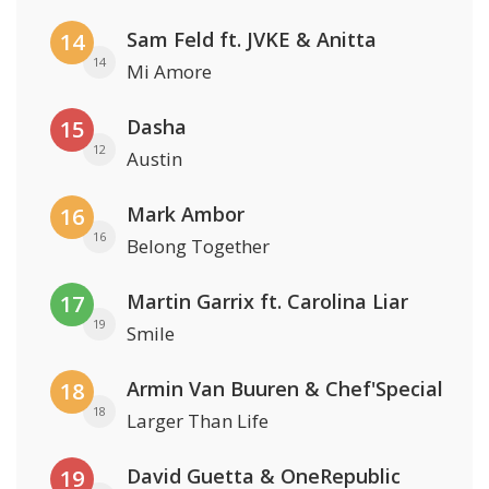
Sam Feld ft. JVKE & Anitta
14
14
Mi Amore
Dasha
15
12
Austin
Mark Ambor
16
16
Belong Together
Martin Garrix ft. Carolina Liar
17
19
Smile
Armin Van Buuren & Chef'Special
18
18
Larger Than Life
David Guetta & OneRepublic
19