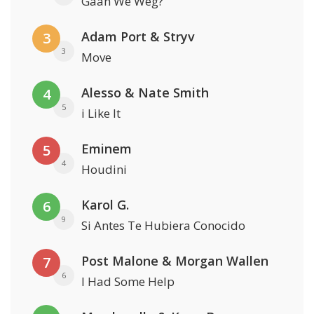
Gaan We Weg?
Adam Port & Stryv
3
3
Move
Alesso & Nate Smith
4
5
i Like It
Eminem
5
4
Houdini
Karol G.
6
9
Si Antes Te Hubiera Conocido
Post Malone & Morgan Wallen
7
6
I Had Some Help