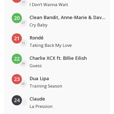
17
I Don’t Wanna Wait
Clean Bandit, Anne-Marie & David Guetta
20
27
Cry Baby
Rondé
21
15
Taking Back My Love
Charlie XCX ft. Billie Eilish
22
26
Guess
Dua Lipa
23
20
Training Season
Claude
24
La Pression