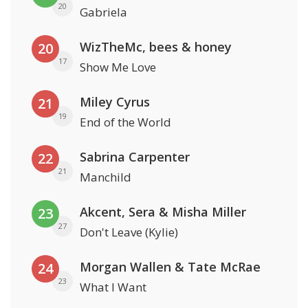
20
Gabriela
WizTheMc, bees & honey
20
17
Show Me Love
Miley Cyrus
21
19
End of the World
Sabrina Carpenter
22
21
Manchild
Akcent, Sera & Misha Miller
23
27
Don't Leave (Kylie)
Morgan Wallen & Tate McRae
24
23
What I Want