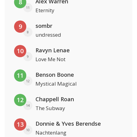
Alex Warren
8
11
Eternity
sombr
9
8
undressed
Ravyn Lenae
10
9
Love Me Not
Benson Boone
11
12
Mystical Magical
Chappell Roan
12
14
The Subway
Donnie & Yves Berendse
13
10
Nachtenlang