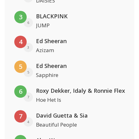
DAISIES
BLACKPINK
3
6
JUMP
Ed Sheeran
4
3
Azizam
Ed Sheeran
5
5
Sapphire
Roxy Dekker, Idaly & Ronnie Flex
6
7
Hoe Het Is
David Guetta & Sia
7
4
Beautiful People