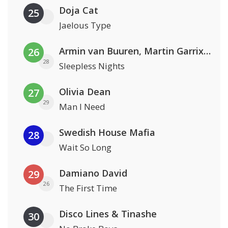
Doja Cat
25
Jaelous Type
Armin van Buuren, Martin Garrix & Libby Whitehouse
26
28
Sleepless Nights
Olivia Dean
27
29
Man I Need
Swedish House Mafia
28
Wait So Long
Damiano David
29
26
The First Time
Disco Lines & Tinashe
30