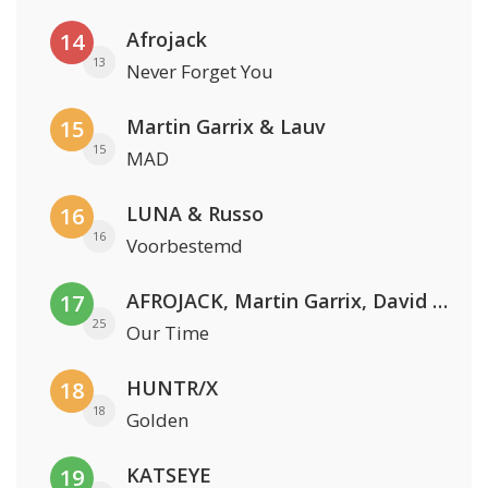
Afrojack
14
13
Never Forget You
Martin Garrix & Lauv
15
15
MAD
LUNA & Russo
16
16
Voorbestemd
AFROJACK, Martin Garrix, David Guetta & Amél
17
25
Our Time
HUNTR/X
18
18
Golden
KATSEYE
19