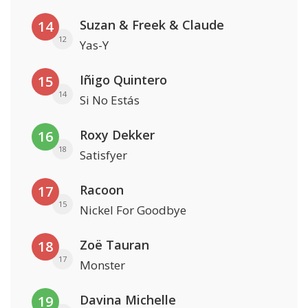
Suzan & Freek & Claude
14
12
Yas-Y
Iñigo Quintero
15
14
Si No Estás
Roxy Dekker
16
18
Satisfyer
Racoon
17
15
Nickel For Goodbye
Zoë Tauran
18
17
Monster
Davina Michelle
19