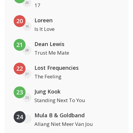
20
17
Loreen
20
19
Is It Love
Dean Lewis
21
28
Trust Me Mate
Lost Frequencies
22
21
The Feeling
Jung Kook
23
25
Standing Next To You
Mula B & Goldband
24
Allang Niet Meer Van Jou