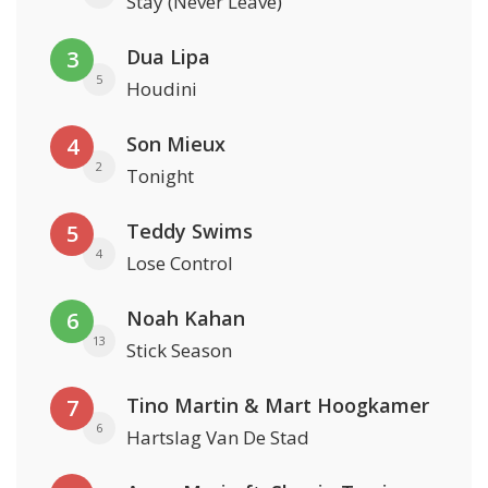
Stay (Never Leave)
Dua Lipa
3
5
Houdini
Son Mieux
4
2
Tonight
Teddy Swims
5
4
Lose Control
Noah Kahan
6
13
Stick Season
Tino Martin & Mart Hoogkamer
7
6
Hartslag Van De Stad