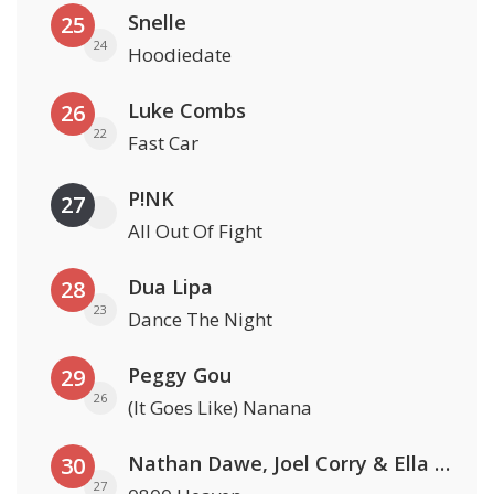
Snelle
25
24
Hoodiedate
Luke Combs
26
22
Fast Car
P!NK
27
All Out Of Fight
Dua Lipa
28
23
Dance The Night
Peggy Gou
29
26
(It Goes Like) Nanana
Nathan Dawe, Joel Corry & Ella Henderson
30
27