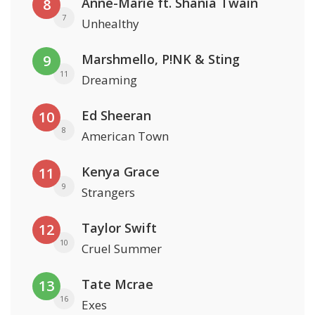
Anne-Marie ft. Shania Twain
8
7
Unhealthy
Marshmello, P!NK & Sting
9
11
Dreaming
Ed Sheeran
10
8
American Town
Kenya Grace
11
9
Strangers
Taylor Swift
12
10
Cruel Summer
Tate Mcrae
13
16
Exes