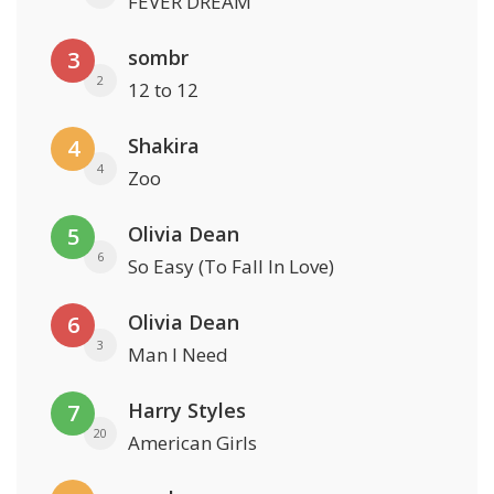
FEVER DREAM
sombr
3
2
12 to 12
Shakira
4
4
Zoo
Olivia Dean
5
6
So Easy (To Fall In Love)
Olivia Dean
6
3
Man I Need
Harry Styles
7
20
American Girls