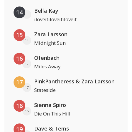
Bella Kay
14
iloveitiloveitiloveit
Zara Larsson
15
14
Midnight Sun
Ofenbach
16
12
Miles Away
PinkPantheress & Zara Larsson
17
17
Stateside
Sienna Spiro
18
15
Die On This Hill
Dave & Tems
19