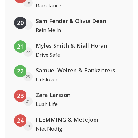
16
Raindance
Sam Fender & Olivia Dean
20
Rein Me In
Myles Smith & Niall Horan
21
22
Drive Safe
Samuel Welten & Bankzitters
22
23
Uitslover
Zara Larsson
23
21
Lush Life
FLEMMING & Metejoor
24
18
Niet Nodig