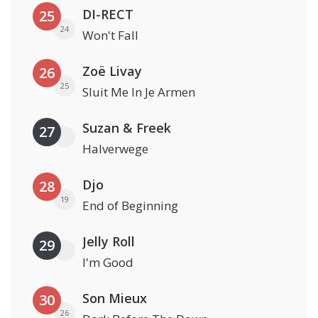
DI-RECT
25
24
Won't Fall
Zoë Livay
26
25
Sluit Me In Je Armen
Suzan & Freek
27
Halverwege
Djo
28
19
End of Beginning
Jelly Roll
29
I'm Good
Son Mieux
30
26