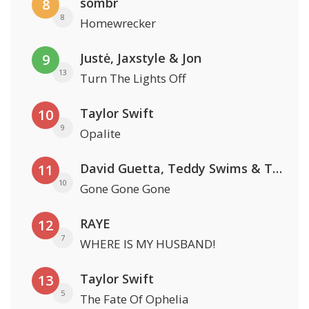
sombr
8
8
Homewrecker
Justė, Jaxstyle & Jon
9
13
Turn The Lights Off
Taylor Swift
10
9
Opalite
David Guetta, Teddy Swims & Tones And I
11
10
Gone Gone Gone
RAYE
12
7
WHERE IS MY HUSBAND!
Taylor Swift
13
5
The Fate Of Ophelia