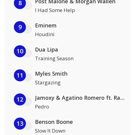
Post Malone & Morgan Wallen
8
I Had Some Help
Eminem
9
Houdini
Dua Lipa
10
Training Season
Myles Smith
11
Stargazing
Jamoxy & Agatino Romero ft. Raffaella Carrà
12
Pedro
Benson Boone
13
Slow It Down