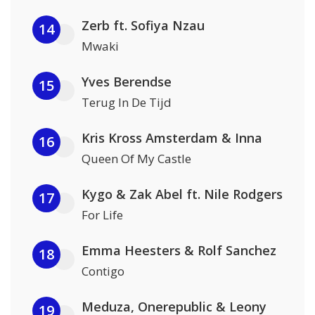
Zerb ft. Sofiya Nzau
14
Mwaki
Yves Berendse
15
Terug In De Tijd
Kris Kross Amsterdam & Inna
16
Queen Of My Castle
Kygo & Zak Abel ft. Nile Rodgers
17
For Life
Emma Heesters & Rolf Sanchez
18
Contigo
Meduza, Onerepublic & Leony
19