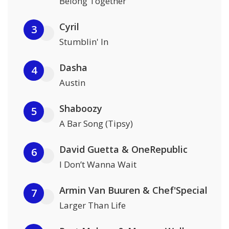
Belong Together
Cyril
3
Stumblin' In
Dasha
4
Austin
Shaboozy
5
A Bar Song (Tipsy)
David Guetta & OneRepublic
6
I Don’t Wanna Wait
Armin Van Buuren & Chef'Special
7
Larger Than Life