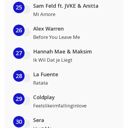
Sam Feld ft. JVKE & Anitta
25
Mi Amore
Alex Warren
26
Before You Leave Me
Hannah Mae & Maksim
27
Ik Wil Dat je Liegt
La Fuente
28
Ratata
Coldplay
29
Feelslikeimfallinginlove
Sera
30