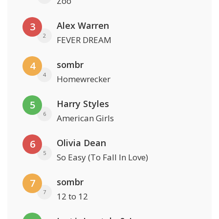
Zoo
Alex Warren
3
2
FEVER DREAM
sombr
4
4
Homewrecker
Harry Styles
5
6
American Girls
Olivia Dean
6
5
So Easy (To Fall In Love)
sombr
7
7
12 to 12