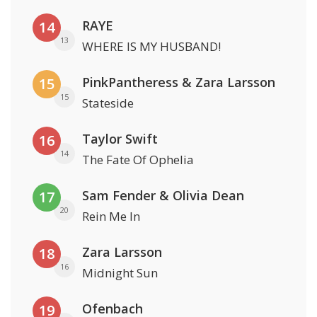
RAYE
14
13
WHERE IS MY HUSBAND!
PinkPantheress & Zara Larsson
15
15
Stateside
Taylor Swift
16
14
The Fate Of Ophelia
Sam Fender & Olivia Dean
17
20
Rein Me In
Zara Larsson
18
16
Midnight Sun
Ofenbach
19