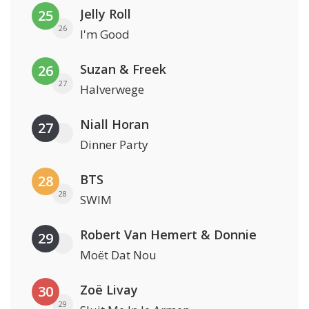
Jelly Roll
25
26
I'm Good
Suzan & Freek
26
27
Halverwege
Niall Horan
27
Dinner Party
BTS
28
28
SWIM
Robert Van Hemert & Donnie
29
Moët Dat Nou
Zoë Livay
30
29