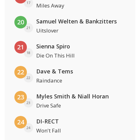
17
Miles Away
Samuel Welten & Bankzitters
20
21
Uitslover
Sienna Spiro
21
18
Die On This Hill
Dave & Tems
22
22
Raindance
Myles Smith & Niall Horan
23
23
Drive Safe
DI-RECT
24
24
Won't Fall