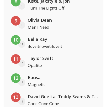
Justė, Jaxstyle & Jon
8
9
Turn The Lights Off
Olivia Dean
9
8
Man I Need
Bella Kay
10
11
iloveitiloveitiloveit
Taylor Swift
11
10
Opalite
Bausa
12
19
Magnetic
David Guetta, Teddy Swims & Tones And I
13
12
Gone Gone Gone