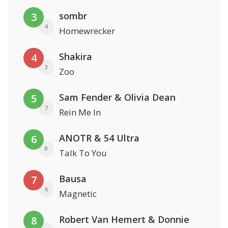
sombr
3
4
Homewrecker
Shakira
4
3
Zoo
Sam Fender & Olivia Dean
5
7
Rein Me In
ANOTR & 54 Ultra
6
8
Talk To You
Bausa
7
6
Magnetic
Robert Van Hemert & Donnie
8