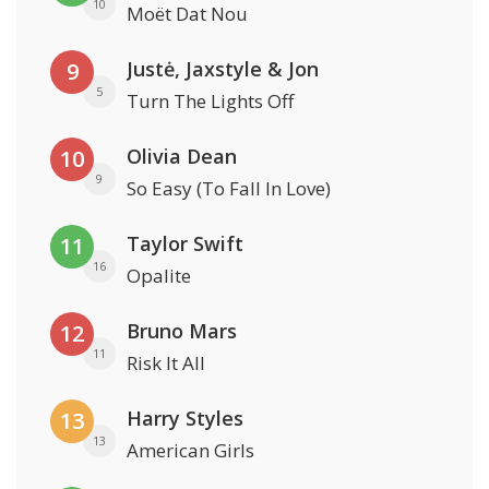
10
Moët Dat Nou
Justė, Jaxstyle & Jon
9
5
Turn The Lights Off
Olivia Dean
10
9
So Easy (To Fall In Love)
Taylor Swift
11
16
Opalite
Bruno Mars
12
11
Risk It All
Harry Styles
13
13
American Girls