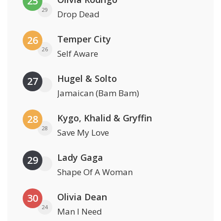
25
29
Drop Dead
Temper City
26
26
Self Aware
Hugel & Solto
27
Jamaican (Bam Bam)
Kygo, Khalid & Gryffin
28
28
Save My Love
Lady Gaga
29
Shape Of A Woman
Olivia Dean
30
24
Man I Need