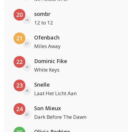
sombr
20
14
12 to 12
Ofenbach
21
21
Miles Away
Dominic Fike
22
19
White Keys
Snelle
23
18
Laat Het Licht Aan
Son Mieux
24
22
Dark Before The Dawn
Olivia Rodrigo