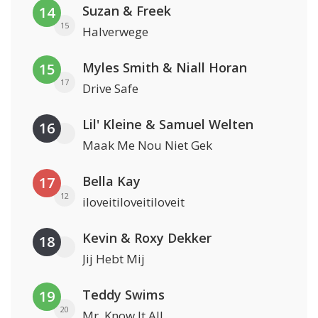
Suzan & Freek
14
15
Halverwege
Myles Smith & Niall Horan
15
17
Drive Safe
Lil' Kleine & Samuel Welten
16
Maak Me Nou Niet Gek
Bella Kay
17
12
iloveitiloveitiloveit
Kevin & Roxy Dekker
18
Jij Hebt Mij
Teddy Swims
19
20
Mr. Know It All