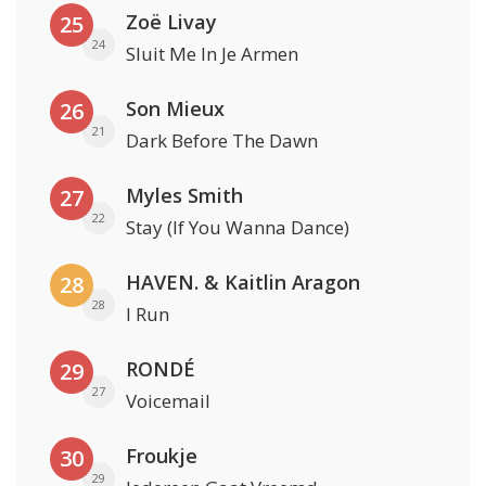
Zoë Livay
25
24
Sluit Me In Je Armen
Son Mieux
26
21
Dark Before The Dawn
Myles Smith
27
22
Stay (If You Wanna Dance)
HAVEN. & Kaitlin Aragon
28
28
I Run
RONDÉ
29
27
Voicemail
Froukje
30
29