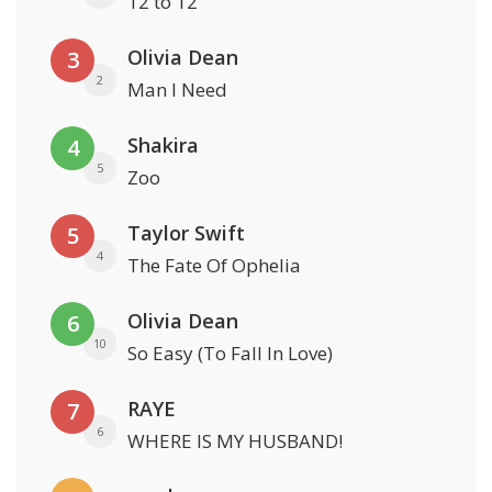
12 to 12
Olivia Dean
3
2
Man I Need
Shakira
4
5
Zoo
Taylor Swift
5
4
The Fate Of Ophelia
Olivia Dean
6
10
So Easy (To Fall In Love)
RAYE
7
6
WHERE IS MY HUSBAND!