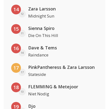
Zara Larsson
14
12
Midnight Sun
Sienna Spiro
15
11
Die On This Hill
Dave & Tems
16
14
Raindance
PinkPantheress & Zara Larsson
17
17
Stateside
FLEMMING & Metejoor
18
13
Niet Nodig
Djo
19