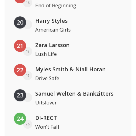
16
End of Beginning
Harry Styles
20
American Girls
Zara Larsson
21
18
Lush Life
Myles Smith & Niall Horan
22
19
Drive Safe
Samuel Welten & Bankzitters
23
Uitslover
DI-RECT
24
26
Won't Fall