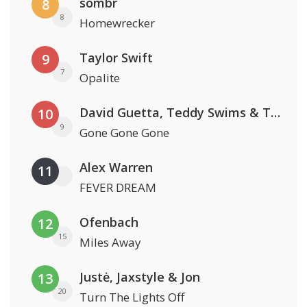
sombr
8
8
Homewrecker
Taylor Swift
9
7
Opalite
David Guetta, Teddy Swims & Tones And I
10
9
Gone Gone Gone
Alex Warren
11
FEVER DREAM
Ofenbach
12
15
Miles Away
Justė, Jaxstyle & Jon
13
20
Turn The Lights Off