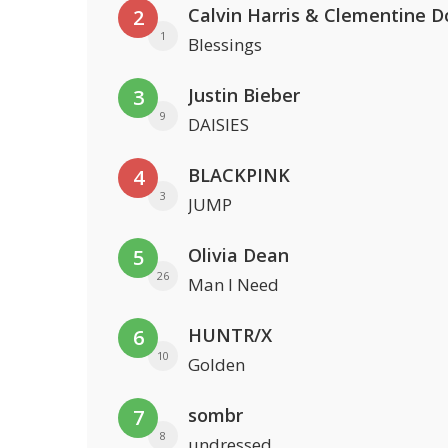
Calvin Harris & Clementine D
2
1
Blessings
Justin Bieber
3
9
DAISIES
BLACKPINK
4
3
JUMP
Olivia Dean
5
26
Man I Need
HUNTR/X
6
10
Golden
sombr
7
8
undressed