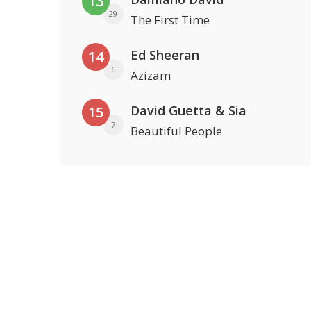
13
29
The First Time
Ed Sheeran
14
6
Azizam
David Guetta & Sia
15
7
Beautiful People