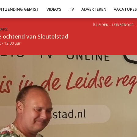
UITZENDING GEMIST
VIDEO’S
TV
ADVERTEREN
VACATURE
LEIDEN
·
LEIDERDORP
·
RAKS:
 ochtend van Sleutelstad
0 - 12.00 uur