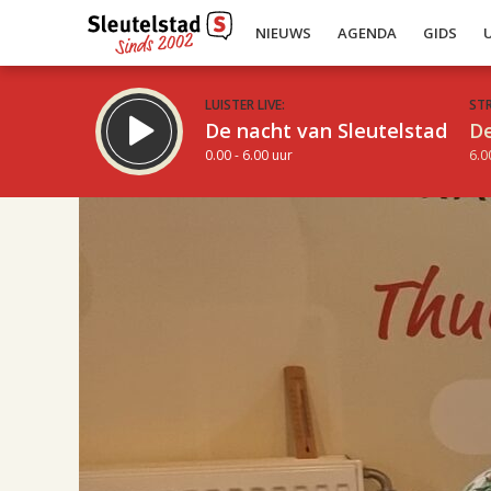
NIEUWS
AGENDA
GIDS
LUISTER LIVE:
ST
De nacht van Sleutelstad
De
0.00 - 6.00 uur
6.0
17.00
Inklappen