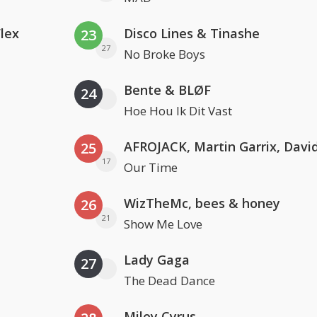
Flex
Disco Lines & Tinashe
23
27
No Broke Boys
Bente & BLØF
24
Hoe Hou Ik Dit Vast
25
17
Our Time
WizTheMc, bees & honey
26
21
Show Me Love
Lady Gaga
27
The Dead Dance
Miley Cyrus