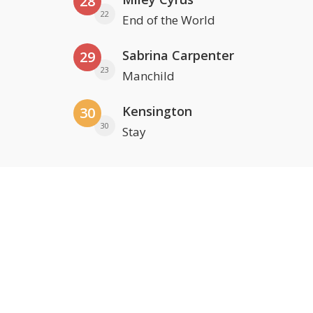
28
22
End of the World
Sabrina Carpenter
29
23
Manchild
Kensington
30
30
Stay