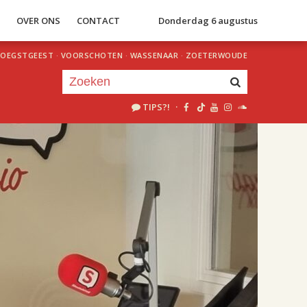
S
OVER ONS
CONTACT
Donderdag 6 augustus
OEGSTGEEST
·
VOORSCHOTEN
·
WASSENAAR
·
ZOETERWOUDE
TIPS?!
·
Je luistert nu naar
uur 1 van 2
«
Vorig uur
Volgend uur
»
18.00