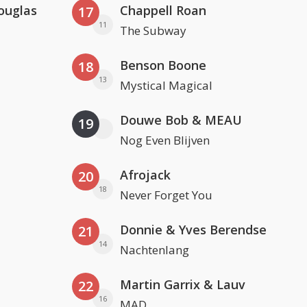
ouglas
Chappell Roan
17
11
The Subway
Benson Boone
18
13
Mystical Magical
Douwe Bob & MEAU
19
Nog Even Blijven
Afrojack
20
18
Never Forget You
Donnie & Yves Berendse
21
14
Nachtenlang
Martin Garrix & Lauv
22
16
MAD