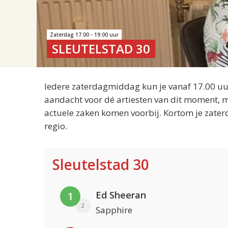
Zaterdag 17.00 - 19.00 uur
SLEUTELSTAD 30
Iedere zaterdagmiddag kun je vanaf 17.00 uur
aandacht voor dé artiesten van dit moment, m
actuele zaken komen voorbij. Kortom je zater
regio.
Sleutelstad 30
Ed Sheeran
1
2
Sapphire