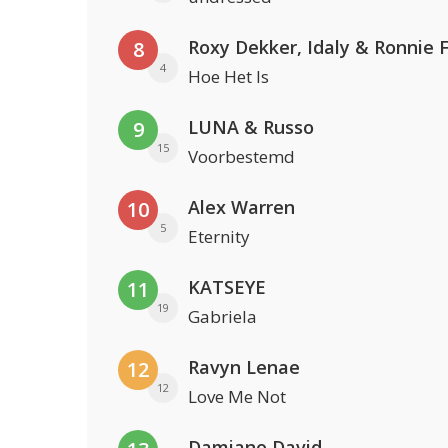
Roxy Dekker, Idaly & Ronnie 
8
4
Hoe Het Is
LUNA & Russo
9
15
Voorbestemd
Alex Warren
10
5
Eternity
KATSEYE
11
19
Gabriela
Ravyn Lenae
12
12
Love Me Not
Damiano David