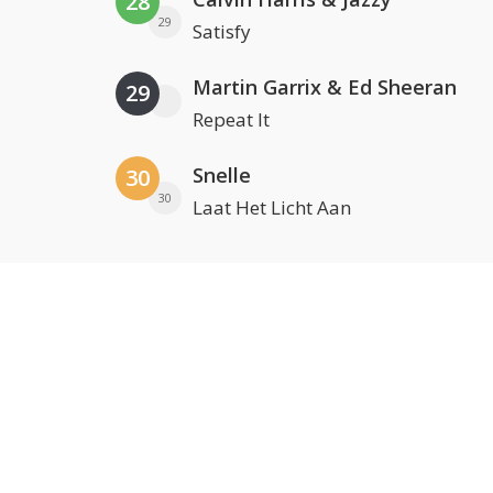
28
29
Satisfy
Martin Garrix & Ed Sheeran
29
Repeat It
Snelle
30
30
Laat Het Licht Aan