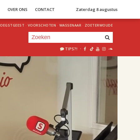
S
OVER ONS
CONTACT
Zaterdag 8 augustus
OEGSTGEEST
·
VOORSCHOTEN
·
WASSENAAR
·
ZOETERWOUDE
TIPS?!
·
Je luistert nu naar
uur 1 van 2
«
Vorig uur
Volgend uur
»
18.00