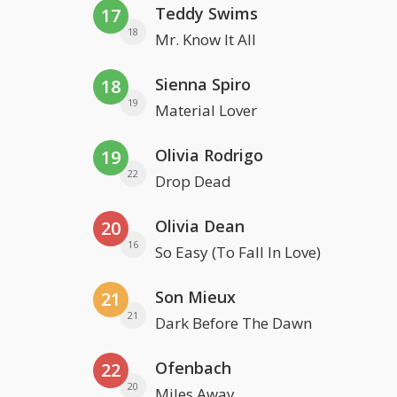
Teddy Swims
17
18
Mr. Know It All
Sienna Spiro
18
19
Material Lover
Olivia Rodrigo
19
22
Drop Dead
Olivia Dean
20
16
So Easy (To Fall In Love)
Son Mieux
21
21
Dark Before The Dawn
Ofenbach
22
20
Miles Away