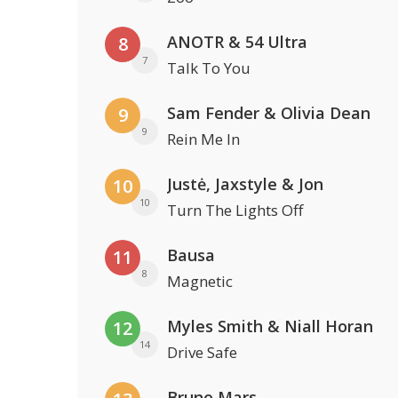
ANOTR & 54 Ultra
8
7
Talk To You
Sam Fender & Olivia Dean
9
9
Rein Me In
Justė, Jaxstyle & Jon
10
10
Turn The Lights Off
Bausa
11
8
Magnetic
Myles Smith & Niall Horan
12
14
Drive Safe
Bruno Mars