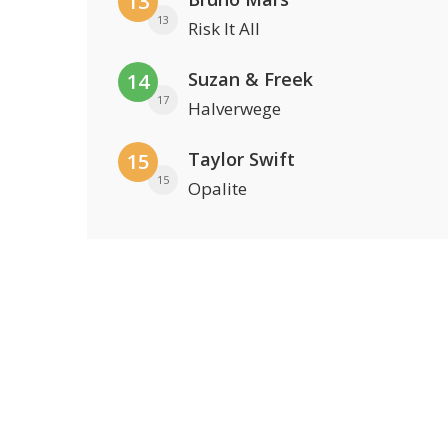
13
13
Risk It All
Suzan & Freek
14
17
Halverwege
Taylor Swift
15
15
Opalite