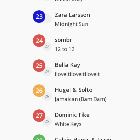
Zara Larsson
23
Midnight Sun
sombr
24
23
12 to 12
Bella Kay
25
24
iloveitiloveitiloveit
Hugel & Solto
26
26
Jamaican (Bam Bam)
Dominic Fike
27
25
White Keys
Calvin Harris & Jazzy