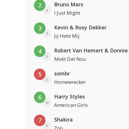
Bruno Mars
2
3
I Just Might
Kevin & Roxy Dekker
3
4
Jij Hebt Mij
Robert Van Hemert & Donnie
4
5
Moët Dat Nou
sombr
5
2
Homewrecker
Harry Styles
6
12
American Girls
Shakira
7
6
Zoo